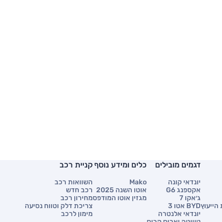
דגמים מובילים
כלים ומידע נוסף
קניית רכב
יונדאי קונה
Mako
השוואות רכב
אקספנג G6
אוטו השנה 2025
רכב חדש
ג׳אקו 7
מגזין אוטו המודפס
מחירון רכב
הייעוץ
BYD אטו 3
צריכת דלק וטווח נסיעה
יונדאי אלנטרה
מימון לרכב
טויוטה יאריס קרוס