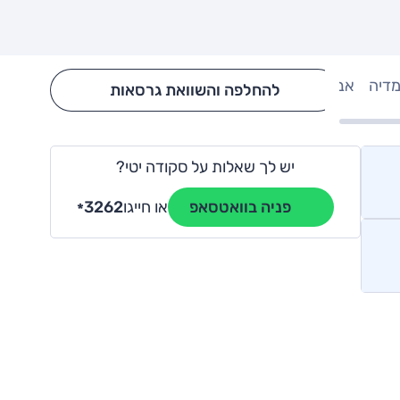
מדיה
אבזור
Hide config section
להחלפה והשוואת גרסאות
יש לך שאלות על סקודה יטי?
או חייגו
3262
פניה בוואטסאפ
*