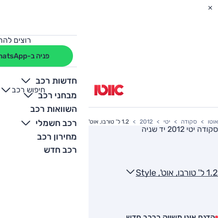
רוצים להת
פניה ב-WhatsApp
חדשות רכב
חיפוש רכב
+
-
מבחני רכב
השוואות רכב
רכב חשמלי
אוטו
סקודה
יטי
2012
1.2 ל' טורבו, אוט', Style
סקודה יטי 2012
יד שניה
מחירון רכב
רכב חדש
1.2 ל' טורבו, אוט', Style
הדגם אינו משווק כרכב חדש