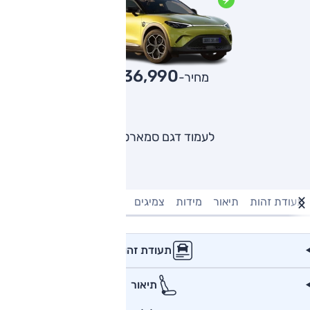
236,990
מחיר-₪
לעמוד דגם סמארט 3
תעודת זהות
תיאור
מידות
צמיגים
מנוע וביצועים
טעינה חשמל
תעודת זהות
תיאור