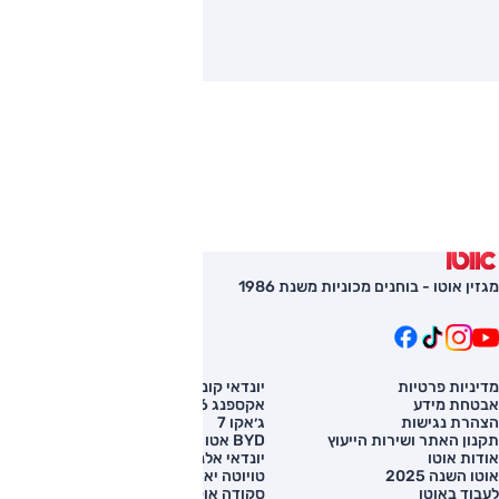
מגזין אוטו - בוחנים מכוניות משנת 1986
מדיניות פרטיות
יונדאי קונה
השוואת רכב
אבטחת מידע
אקספנג G6
רכב חדש
הצהרת נגישות
ג׳אקו 7
מחירון רכב
תקנון האתר ושירות הייעוץ
BYD אטו 3
מימון לרכב
אודות אוטו
יונדאי אלנטרה
אוטו השנה 2025
טויוטה יאריס קרוס
לעבוד באוטו
סקודה אוקטביה