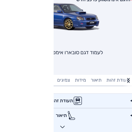
לעמוד דגם סובארו אימפרזה STI
תעודת זהות
תיאור
מידות
צמיגים
מנוע וביצועים
טעינה חשמל
תעודת זהות
תיאור