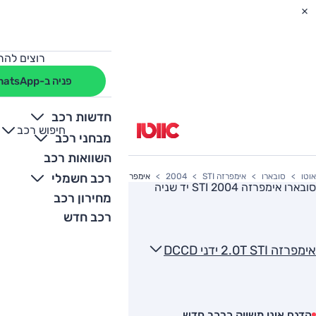
רוצים להת
פניה ב-WhatsApp
חדשות רכב
חיפוש רכב
+
-
מבחני רכב
השוואות רכב
רכב חשמלי
אוטו
סובארו
אימפרזה STI
2004
אימפרזה 2.0T STI ידני DCCD
סובארו אימפרזה STI 2004
יד שניה
מחירון רכב
רכב חדש
אימפרזה 2.0T STI ידני DCCD
הדגם אינו משווק כרכב חדש