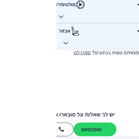
מולטימדיה
אבזור
מצאתם טעות בנתונים?
ספרו לנו
יש לך שאלות על סובארו אימפרזה STI?
וואטסאפ
חייגו
3262
*
ותגים מתחרים