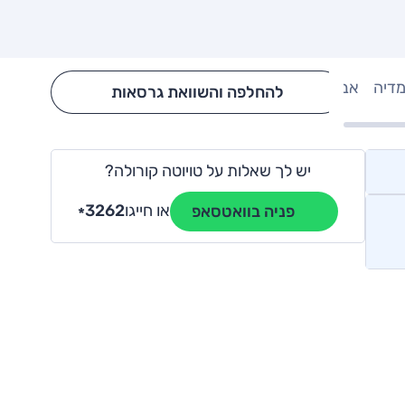
מדיה
אבזור
Hide config section
להחלפה והשוואת גרסאות
יש לך שאלות על טויוטה קורולה?
או חייגו
3262
פניה בוואטסאפ
*