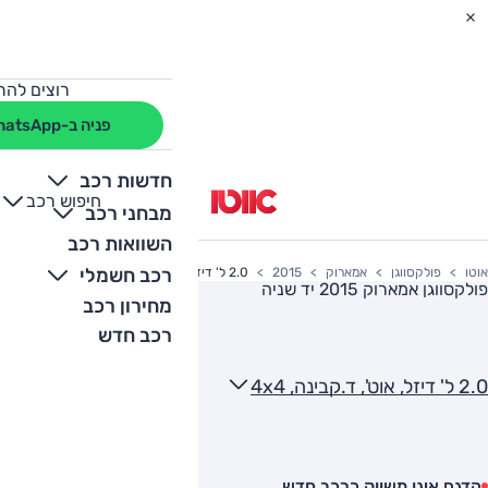
רוצים להת
פניה ב-WhatsApp
חדשות רכב
חיפוש רכב
+
-
מבחני רכב
השוואות רכב
רכב חשמלי
אוטו
פולקסווגן
אמארוק
2015
2.0 ל' דיזל, אוט', ד.קבינה, 4x4
פולקסווגן אמארוק 2015
יד שניה
מחירון רכב
רכב חדש
2.0 ל' דיזל, אוט', ד.קבינה, 4x4
הדגם אינו משווק כרכב חדש