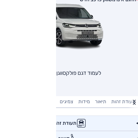
לעמוד דגם פולקסווגן קאדי
תעודת זהות
תיאור
מידות
צמיגים
מנוע וביצועים
טעינה חשמל
תעודת זהות