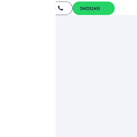
וואטסאפ
חייגו
3262
*
ותגים מתחרים