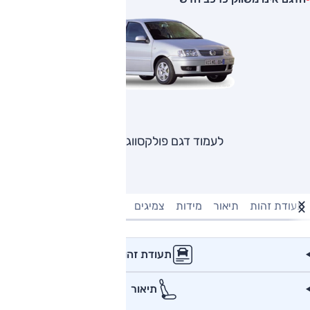
לעמוד דגם פולקסווגן פולו
תעודת זהות
תיאור
מידות
צמיגים
מנוע וביצועים
טעינה חשמל
תעודת זהות
תיאור