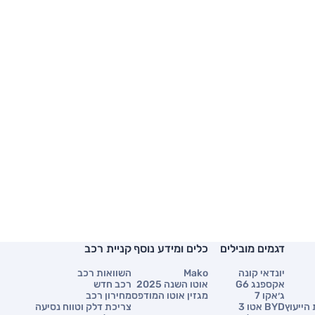
דגמים מובילים
כלים ומידע נוסף
קניית רכב
יונדאי קונה
Mako
השוואות רכב
אקספנג G6
אוטו השנה 2025
רכב חדש
ג׳אקו 7
מגזין אוטו המודפס
מחירון רכב
הייעוץ
BYD אטו 3
צריכת דלק וטווח נסיעה