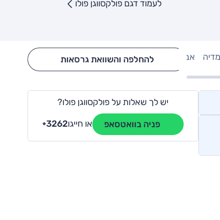
לעמוד דגם פולקסווגן פולו
מדיה
אבזור
Hide config section
להחלפה והשוואת גרסאות
יש לך שאלות על פולקסווגן פולו?
או חייגו
3262
פניה בוואטסאפ
*