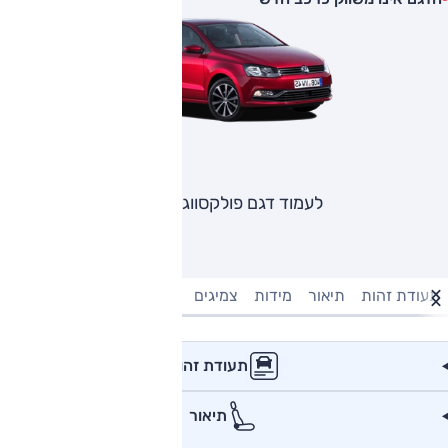
לעמוד דגם פולקסווגן פולו
תעודת זהות
תיאור
מידות
צמיגים
מנוע וביצועים
טעינה חשמל
תעודת זהות
תיאור