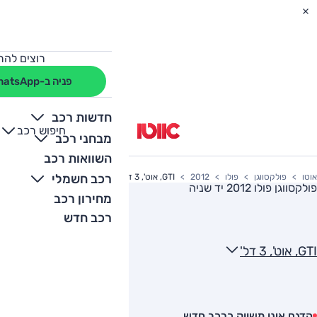
רוצים להת
פניה ב-WhatsApp
חדשות רכב
חיפוש רכב
+
-
מבחני רכב
השוואות רכב
רכב חשמלי
אוטו
פולקסווגן
פולו
2012
GTI, אוט', 3 דל'
פולקסווגן פולו 2012
יד שניה
מחירון רכב
רכב חדש
GTI, אוט', 3 דל'
הדגם אינו משווק כרכב חדש