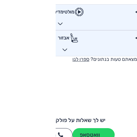
מולטימדיה
אבזור
מצאתם טעות בנתונים?
ספרו לנו
יש לך שאלות על פולקסווגן פולו?
וואטסאפ
חייגו
3262
*