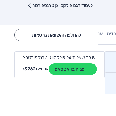
לעמוד דגם פולקסווגן טרנספורטר
מדיה
אבזור
Hide config section
להחלפה והשוואת גרסאות
יש לך שאלות על פולקסווגן טרנספורטר?
או חייגו
3262
פניה בוואטסאפ
*