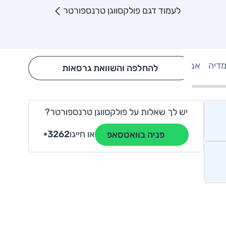
לעמוד דגם פולקסווגן טרנספורטר
מדיה
אבזור
Hide config section
להחלפה והשוואת גרסאות
יש לך שאלות על פולקסווגן טרנספורטר?
או חייגו
3262
פניה בוואטסאפ
*