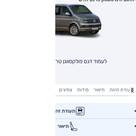
לעמוד דגם פולקסווגן טרנספורטר
תעודת זהות
תיאור
מידות
צמיגים
מנוע וביצועים
טעינה חשמל
תעודת זהות
תיאור