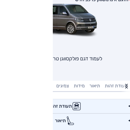
לעמוד דגם פולקסווגן טרנספורטר
תעודת זהות
תיאור
מידות
צמיגים
מנוע וביצועים
טעינה חשמל
תעודת זהות
תיאור