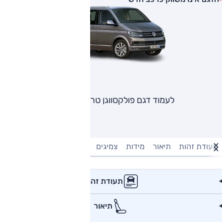
לעמוד דגם פולקסווגן טרנספורטר
תעודת זהות
תיאור
מידות
צמיגים
מנוע וביצועים
טעינה חשמל
תעודת זהות
תיאור