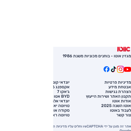
מגזין אוטו - בוחנים מכוניות משנת 1986
מדיניות פרטיות
יונדאי קונה
השוואת רכב
אבטחת מידע
אקספנג G6
רכב חדש
הצהרת נגישות
ג׳אקו 7
מחירון רכב
תקנון האתר ושירות הייעוץ
BYD אטו 3
מימון לרכב
אודות אוטו
יונדאי אלנטרה
אוטו השנה 2025
טויוטה יאריס קרוס
לעבוד באוטו
סקודה אוקטביה
צור קשר
טויוטה ראב 4
אתר זה מוגן על ידי reCAPTCHA וחלים עליו מדיניות הפרטיות והתנאים וההגבלות של
Google