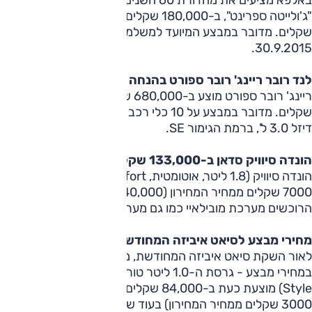
"ג'ולייטה ספרינט", ב-180,000 שקלים, במקום 200,000
שקלים. מדובר במבצע המיועד למשלמים במזומן והוא בתוקף עד
30.9.2015.
לנד רובר ריינג' רובר ספורט בהנחה של 100,000 שקלים
ריינג' רובר ספורט מוצע ב-680,000 שקלים, במקום 780,000
שקלים. מדובר במבצע על 10 כלי רכב שנשארו במלאי, מגרסת
דיזל 3.0 ל', ברמת הגימור SE.
הונדה סיוויק סדאן ב-133,000 שקלים
הונדה סיוויק (1.8 ליטר, אוטומטית, Comfort) מוצעת בהנחה של
7000 שקלים ממחיר המחירון (140,000 שקלים). כמו כן, יקבלו
הרוכשים מערכת מובילאיי כמו גם מערכת מולטימדיה, במתנה.
מחירי מבצע לסיאט איביזה המחודשת
לאור השקת סיאט איביזה המחודשת, מוצעות שתי גרסאות
במחירי מבצע - גרסת ה-1.0 ליטר טורבו החדשה (אוט', 5 דל',
Style) מוצעת כעת ב-84,000 שקלים (מחיר המגלם הנחה של
3000 שקלים ממחיר המחירון) בעוד שגרסת הבסיס של