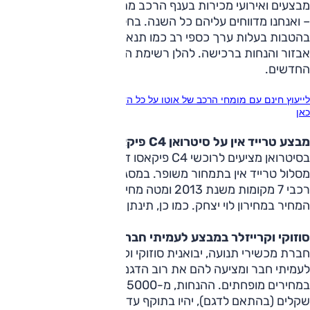
מבצעים ואירועי מכירות בענף הרכב מתקיימים לאורך כל השנה
– ואנחנו מדווחים עליהם כל השנה. בחלק מהמקרים מדובר
בהטבות בעלות ערך כספי רב כמו תנאי מימון ייחודיים, חבילות
אבזור והנחות ברכישה. להלן רשימת המבצעים וההטבות
החדשים.
לייעוץ חינם עם מומחי הרכב של אוטו על כל הדגמים חייג ל-3262* או לחץ
כאן
מבצע טרייד אין על סיטרואן C4 פיקאסו
בסיטרואן מציעים לרוכשי C4 פיקאסו דיזל (2.0 ל') אוטומטית
מסלול טרייד אין בתמחור משופר. במסגרת המבצע יקבלו בעלי
רכבי 7 מקומות משנת 2013 ומטה מחיר הגבוה ב-7% מעל
המחיר במחירון לוי יצחק. כמו כן, תינתן אפשרות מימון עד 100%.
סוזוקי וקרייזלר במבצע לעמיתי חבר
חברת מכשירי תנועה, יבואנית סוזוקי וקרייזלר לישראל, פונה
לעמיתי חבר ומציעה להם את רוב הדגמים של המותגים האלה
במחירים מופחתים. ההנחות, מ-5000 שקלים ועד 30,000
שקלים (בהתאם לדגם), יהיו בתוקף עד ה-9.10.2015. למחירים