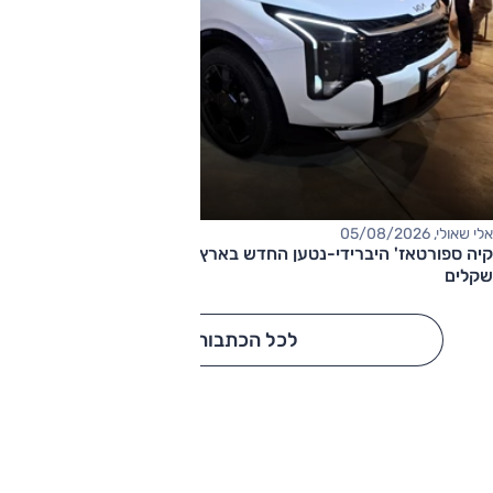
אלי שאולי, 05/08/2026
קיה ספורטאז' היברידי-נטען החדש בארץ – המחיר החל מ-220,000
שקלים
לכל הכתבות