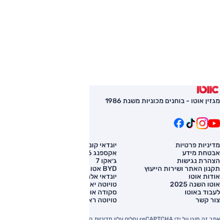
מגזין אוטו - בוחנים מכוניות משנת 1986
מדיניות פרטיות
יונדאי קונה
השוואת רכב
אבטחת מידע
אקספנג G6
רכב חדש
הצהרת נגישות
ג׳אקו 7
מחירון רכב
תקנון האתר ושירות הייעוץ
BYD אטו 3
מימון לרכב
אודות אוטו
יונדאי אלנטרה
אוטו השנה 2025
טויוטה יאריס קרוס
לעבוד באוטו
סקודה אוקטביה
צור קשר
טויוטה ראב 4
אתר זה מוגן על ידי reCAPTCHA וחלים עליו מדיניות הפרטיות והתנאים וההגבלות של