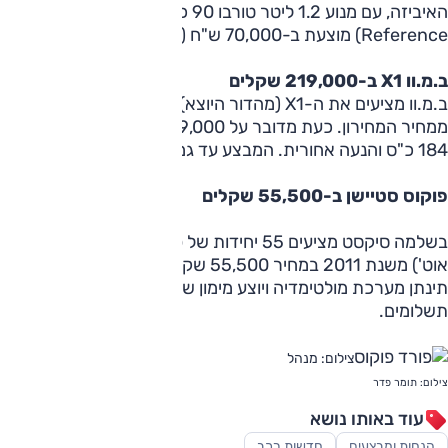
האיביזה, עם מנוע 1.2 ליטר טורבו 90 כ"ס (ידנית, 5 דל',
Reference) מוצעת ב-70,000 ש"ח (במקום 76,000 ש"ח).
ב.מ.וו X1 ב-219,000 שקלים
ב.מ.וו מציעים את ה-X1 (מהדור היוצא) בהנחה של 14,000 ש"ח
ממחיר המחירון. כעת מדובר על 219,000 ש"ח לדגם ה-2.0 ל',
184 כ"ס והנעה אחורית. המבצע עד גמר המלאי.
פוקוס סטיישן ב-55,500 שקלים
בשלמה סיקסט מציעים 55 יחידות של פורד פוקוס סטיישן (1.6 ל',
אוט') משנת 2011 במחיר 55,500 שקלים. במסגרת המבצע
תינתן מערכת מולטימדיה ויוצע מימון של 50,000 שקלים ב-50
תשלומים.
צילום: מנהל
צילום: תומר פדר
עוד באותו נושא
הנחות ומבצעים
חדשות רכב