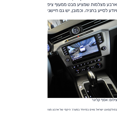
ארבע מצלמות שמציע מבט ממעוף ציפור על מיקום המכונית,
ויודע לסייע בחניה. וכמובן, יש גם חיישנים אחוריים.
צילום: אסף קליגר
בפולקסווגן ישראל גאים במיוחד במערך היקפי של ארבע מצלמות