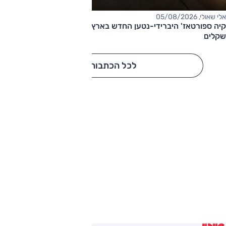
אלי שאולי, 05/08/2026
קיה ספורטאז' היברידי-נטען החדש בארץ – המחיר החל מ-220,000
שקלים
לכל הכתבות