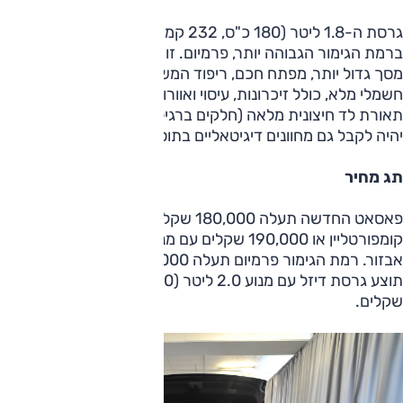
גרסת ה-1.8 ליטר (180 כ"ס, 232 קמ"ש, 7.9 ש') תוצע, בנוסף,
ברמת הגימור הגבוהה יותר, פרמיום. זו כוללת בנוסף חישוקי 17",
מסך גדול יותר, מפתח חכם, ריפוד המשלב עור ואלקנטרה, תפעול
חשמלי מלא, כולל זיכרונות, עיסוי ואוורור למושבים הקדמיים,
תאורת לד חיצונית מלאה (חלקים ברגיל), ועוד. בגרסה זו ניתן
יהיה לקבל גם מחוונים דיגיטאליים בתוספת של 10,000 שקלים.
תג מחיר
פאסאט החדשה תעלה 180,000 שקלים בגרסת 1.4 ליטר
קומפורטליין או 190,000 שקלים עם מנוע 1.8 ליטר ובאותה רמת
אבזור. רמת הגימור פרמיום תעלה 225,000 שקלים. כמו כן
תוצע גרסת דיזל עם מנוע 2.0 ליטר (140 כ"ס) במחיר 215,000
שקלים.