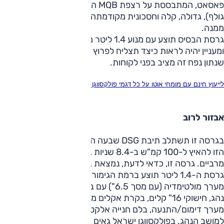
פאסאט, המתבססת על רצפת MQB החדשה והמודולרית (כמו
גולף), גדולה, קלה וחסכונית מקודמתה, והיא גם זריזה ומצוידת
ממנה.
גרסת הבסיס תוצע עם מנוע 1.4 ליטר מוגדש שמייצר 150 כ"ס,
ומעניין יהיה לראות כיצד תצליח לפרוץ את המחסום הפסיכולוגי
שנתון נפח זה מציב בפני לקוחות.
לייעוץ חינם עם מומחי אוטו על כל דגמי פולקסווגן חייג ל-3262* או לחץ כאן
אבזור לרוב
בגרסה זו תשתלב תיבת DSG שבעה הילוכים, וזו תסייע לפאסאט
הזו להאיץ ל-100 קמ"ש ב-8.4 שניות בדרך ל-220 קמ"ש
מרביים. גרסה זו, כדאי לדעת, נמצאת בקבוצה 6 בדירוג הירוק.
גרסת ה-1.4 ליטר תוצע ברמת הגימור קומפורטליין הכוללת
מערך מולטימדיה (עם מסך 6.5") עם בלוטות', התראה על עייפות
נהג, חישוקי 16" קלים, בקרת אקלים מפוצלת, לחצן התנעה,
מערך דימום/התנעה, בלם חנייה אלקטרוני וכיוון חשמלי חלקי
למושב הנהג. בפולקסווגן ישראל גאים במיוחד במערך היקפי של