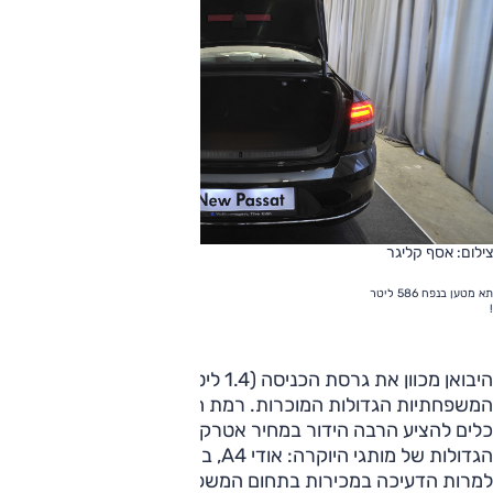
צילום: אסף קליגר
תא מטען בנפח 586 ליטר
!
היבואן מכוון את גרסת הכניסה (1.4 ליטר, קומפורטליין) מול כל
המשפחתיות הגדולות המוכרות. רמת הגימור פרמיום תעניק לו
כלים להציע הרבה הידור במחיר אטרקטיבי יחסית למשפחתיות
הגדולות של מותגי היוקרה: אודי A4, ב.מ.וו 3 ומרצדס C.
למרות הדעיכה במכירות בתחום המשפחתיות הגדולות,