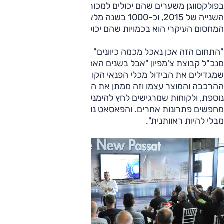
בפולקסווגן משערים שהם יכולים למכור כ-500 מכוניות במחצית
השנייה של 2015, וכ-1000 בשנה מלאה. לטענתם כרגע
המחסום העיקרי הוא בכמויות שהם יכולים לקבל מהיצרן.
"התחום הזה אכן נאכל מכמה כיוונים" מסביר דן אורנשטיין,
מנכ"ל קבוצת צ'מפיון "אבל בשנים האחרונות הושקו בו מוצרים
שמגדילים את הבידול מכלי הפנאי הקומפקטיים באיכות הנהיגה,
ההרכבה והמוצר עצמו וזה ממתן את המגמה. בנוסף יש מגמה
נוספת, ולקוחות שמרגישים לחץ להימנע מלרכוש מותגים זוהרים
מחפשים פתרונות אחרים. והפאסאט נותנת איכויות של יוקרה
מבלי להיות ראוותנית".