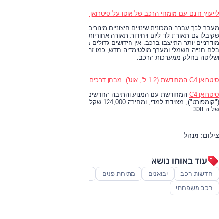
לייעוץ חינם עם מומחי הרכב של אוטו על סיטרואן C4 חייג ל-3262* או לחץ כאן
מעבר לכך עברה המכונית שינויים חיצוניים מינורים עם החלפת פנסים קדמיים
שקיבלו גם תאורת לד ליום ויחידות תאורה אחוריות עם גוונים חדשים. גם חישוקי "16
מודרניים יותר התייצבו ברכב. אין חידושים גדולים בתא הנוסעים, והרשימה כוללת
בלם חנייה חשמלי ומערך מולטימדיה חדש, כמו זה שב-308. במערך זה בלוטות'
ושליטה בחלק ממערכות הרכב.
סיטרואן C4 המחודשת (1.2 ל', אוט'): מבחן דרכים (השקה)
סיטרואן C4
המחודשת עם המנוע והתיבה החדשים תוצע רק ברמת גימור אחת
("קומפורט"), מצוידת למדי, ומחירה 124,000 שקלים; תג מחיר נמוך משמעותית מזה
של ה-308.
צילום: מנהל
עוד באותו נושא
חדשות רכב
יבואנים
מתיחת פנים
סופרמיני
סקירות
רכב משפחתי