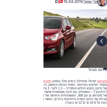
0
אלי שאולי
15.04.2015
צילום: מנהל
סיטרואן
ישראל מתחילה בימים אלה בשיווק
סיטרואן C4
המחודשת אשר הוצגה לפני
מספר חודשים באירופה. השינוי הבולט והחשוב ביותר, גם בשוק הישראלי, הוא ציודו
של הדגם במנוע החדש והמודרני – 1.2 ליטר, 3 ציל', מוגדש המייצר 130 כ"ס
("בלו-טק") – המשתלב עם תיבה אוטומטית שישה הילוכים. בכך מיישרת המשפחתית
של סיטרואן קו עם 308, המשפחתית החדשה של פיג'ו. שינוי כפול זה מטפל בעקב
אכילס של הדגם הקודם והיתרונות ברורים, כאשר נתון ההאצה ל-100 קמ"ש עומד
כעת על 10.9 ש' (12.5 ש' בעבר).