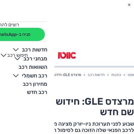
רוצים להת
פניה ב-WhatsApp
חדשות רכב
חיפוש רכב
+
-
מבחני רכב
השוואות רכב
רכב חשמלי
אוטו
כתבות
חדשות רכב
מרצדס GLE: חידוש ל-M שמקבל שם חדש
מחירון רכב
רכב חדש
מרצדס GLE: חידוש ל-M שמקבל
שם חדש
שבוע לפני תערוכת ניו-יורק מציגה מרצדס מתיחת פנים
לרכב הפנאי שלה הזוכה גם לסימול חדש במסגרת השינויים