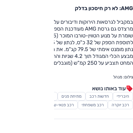
AMG: לא רק חיסכון בדלק
במקביל לגרסאות הירוקות ודיבורים על חיסכון בדלק הציגה
מרצדס גם גרסת AMG מעודכנת הספק. ה-GLE 63 S AMG
שומרת על מנוע הטווין-טורבו המוכר (5.5 ליטר, V8) אך זה זוכה
לתוספת הספק של 32 כ"ס, לנתון של 585 כ"ס. לכך מצטרף גם
נתון מומנט אימתי של 79.5 קג"מ. את התאוצה ל-100 קמ"ש
מבצע הכלי המגודל תוך 4.2 שניות והתאוצה תיפסק רק כאשר
המחט תצביע על 250 קמ"ש (מוגבלים אלקטרונית).
צילום: מנהל
עוד באותו נושא
היברידי
חדשות רכב
מתיחת פנים
סקירות
פלאג אין
רכב יוקרה
רכב משפחתי
רכב פנאי-שטח