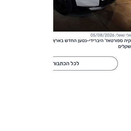
אלי שאולי, 05/08/2026
קיה ספורטאז' היברידי-נטען החדש בארץ – המחיר החל מ-220,000
שקלים
לכל הכתבות