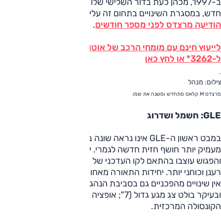
ב-1997, מכהן כעת בדור השלישי שלו (מ-2011), ומקבל סימול
חדש, במסגרת השינויים בתחום זה עליהם
הודיעה מרצדס לפני מספר חודשים
.
לייעוץ חינם עם מומחי הרכב של אוטו על כל הדגמים חייג
ל-3262* או לחץ כאן
צילום: מנהל
מרצדס M קלאס מתחדש ומשנה את שמו
GLE: חשמל ושדרוג
במבט ראשון ה-GLE אינו נראה שונה ביחס לקודמו, אך מבט
מעמיק יותר חושף חזית חדשה לגמרי. יחידות התאורה, הסבכה
והפגוש עוצבו בהתאם לקו העדכני של מרצדס ליצירת מראה
רענן וכוחני יותר. יחידות התאורה מאחור מעודכנות והפגוש שונה.
אין שינויים מהפכניים גם בסביבת הנהג, אך העיצוב עודכן במעט
ובעיקר בולט צג מגע גדול (7"; אופציה ל-8") המתנוסס בראש
הקונסולה המרכזית.