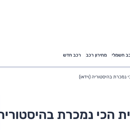
טויוטה ראב 4, קיה
ב חשמלי
מחירון רכב
רכב חדש
רכבי הסלב
ספורטאז' לונג ויונדאי
"הצל"
טוסון לונג ראש בראש: על
הנייר ועל הכביש
י נמכרת בהיסטוריה (וידאו)
ית הכי נמכרת בהיסטוריה