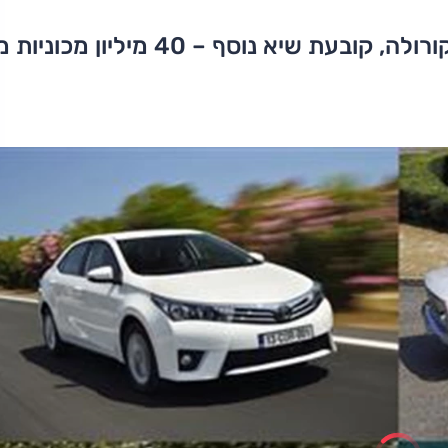
המכונית הכי נמכרת בהיסטוריה, טויוטה קורולה, קובעת שיא נוסף – 40 מיליו