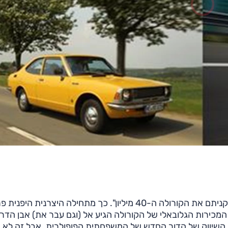
בחודש האחרון, יכול להיות שקניתם את הקורולה ה-40 מיליון". כך מתחילה היצרנית היפ
מכירות הגלובאלי של הקורולה הגיע אל (וגם עבר את) אבן הדר
לת השיווק של הדור החדש של המשפחתית הפופולרית. אבל זה לא