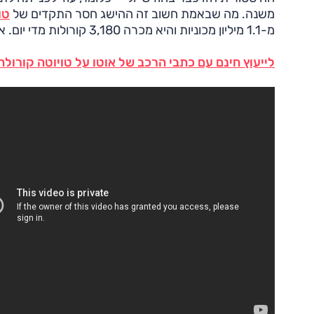
משנה. מה שבאמת חשוב זה ההישג חסר התקדים של
טו
מ-1.1 מיליון מכוניות והיא מכרה 3,180 קורולות מדי יום. ארבעים מיליון מכוניות בארבעים ושבע שנות קיום.
לייעוץ חינם עם כתבי הרכב של אוטו על טויוטה קורולה חייג ל-3262* א