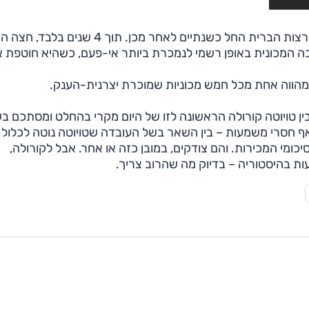
טויוטה ייצרה את הקורולה הראשונה ב-1966, וייבואה לארצות הברית החל כשנתיים לאחר מכן. תוך 4 שנ
יליון המכירות, ומאז הכול היסטוריה. ב-1997 הפכה המכונית באופן רשמי לנמכרת ביותר אי-פעם, כשהיא חוטפ
בין טויוטה קורולה הראשונה לזו של היום מקרי בהחלט ומסתכם ב
אף חסרי משמעות – בין השאר בשל העובדה שטויוטה נוטה לכלול 
מי המכירות. והם צודקים, במובן כזה או אחר. אבל לקורולה,
ות בהיסטוריה – בדיוק מה שהרוב צריך.