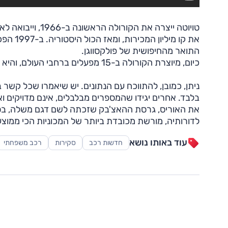
את קו מ
התואר מהחיפושית של פולקסווגן.
כיום, מיוצרת הקורולה ב-15 מפעלים ברחבי העולם, והיא מהווה אחת מכל חמש מכוניות שמוכרת יצרנית-הענק.
ניתן, כמובן, להתווכח עם הנתונים. יש שיאמרו שכל קשר 
בלבד. אחרים יגידו שהמספרים מבלבלים, אינם מדויקים ו
את האוריס, גרסת ההאצ'בק שזכתה לשם דגם משלה, בסיכו
לדורותיה, מורשת מכובדת ביותר של המכוניות הכי ממוצע
עוד באותו נושא
חדשות רכב
סקירות
רכב משפחתי