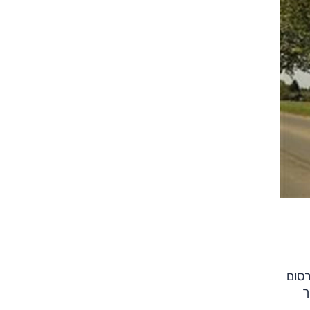
נית פרסום
ך