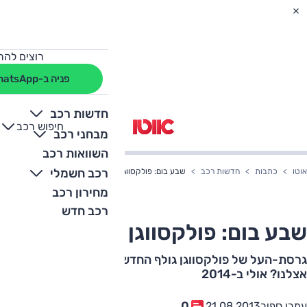
רוצים להת
פניה ב-WhatsApp
חדשות רכב
חיפוש רכב
+
-
מבחני רכב
השוואות רכב
רכב חשמלי
אוטו
כתבות
חדשות רכב
שבע בום: פולקסווגן גולף R
מחירון רכב
רכב חדש
שבע בום: פולקסווגן גולף R
גרסת-העל של פולקסווגן גולף החדשה נחשפת לראשונה.
אצלנו? אולי ב-2014
0
עמרי ספיר
21.08.2013