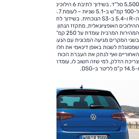
5,500 סל"ד. בשידוך לתיבת 6 הילוכים ידנית, מתקבלת תאוצה
ל-100 קמ"ש ב-5.1 שניות – לעומת 5.7 שניות בדור הקודם של
ה-R ו-5.4 ב-S3 הנוכחית. בשידוך לתיבת ה-DSG בעלת 6
ההילוכים האופציונאלית, מתקזז הנתון ב-0.2 שניות נוספות.
המהירות המרבית עומדת על 250 קמ"ש מוגבלים אלקטרונית.
בשני המקרים מגיעה המכונית עם הנעה כפולה (4Motion),
שמסוגלת לשנות באופן דינאמי את חלוקת המומנט לגלגלים
האחוריים ואף לנתק את העברת הכוח אליהם כשאין בכך צורך.
צריכת הדלק, למי שזה חשוב לו, עומדת על 14 ק"מ לליטר בידנית
ו-14.5 ק"מ לליטר ב-DSG.