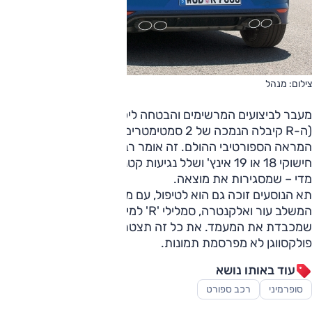
צילום: מנהל
מעבר לביצועים המרשימים והבטחה ליכולת דינאמית משופרת
(ה-R קיבלה הנמכה של 2 סמטימטרים), הגולף R תציע גם את
המראה הספורטיבי ההולם. זה אומר רביעיית יציאות מפלט,
חישוקי 18 או 19 אינץ' ושלל נגיעות קטנות – שלא נאמר קטנות
מדי – שמסגירות את מוצאה.
תא הנוסעים זוכה גם הוא לטיפול, עם מושבים ספורטיביים, גימור
המשלב עור ואלקנטרה, סמלילי 'R' למיניהם וכמובן רשימת אבזור
שמכבדת את המעמד. את כל זה תצטרכו לדמיין, בינתיים, כי
פולקסווגן לא מפרסמת תמונות.
עוד באותו נושא
סופרמיני
רכב ספורט