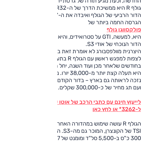
החדשה, וכעת מגיע תורה של גרסת-העל הקיצונית. פולקסווגן
גולף R היא ממשיכת הדרך של ה-R32, שהוצגה במהלך חייו של
הדור הרביעי של הגולף ואיבדה את ה-'32' בהמשך הדרך.
הגרסה החמה ביותר של
פולקסווגן גולף
היא, למעשה, GTI על סטרואידים, והיא חולקת מכלולים רבים עם
הדור הנוכחי של אודי S3.
היצרנית מוולפסבורג לא אומרת זאת באופן מפורש, אבל ניתן
לצפות למפגש ראשון עם הגולף R בתערוכת פרנקפורט הקרובה.
בחודשים שלאחר מכן ועוד השנה, יחל השיווק שלה באירופה, שם
היא תעלה קצת יותר מ-38,000 יורו. נכון לעכשיו, לא ידוע אם
נזכה לראותה גם בארץ – בדור הקודם היא נחתה כאן באיחור
ועם תג מחיר של כ-300,000 שקלים.
לייעוץ חינם עם כתבי הרכב של אוטו על פולקסווגן גולף חייג
ל-3262* או לחץ כאן
הגולף R עושה שימוש במהדורה האחרונה של מנוע ה-2.0 ליטר
TSI של הקונצרן, המוכר גם מה-S3. הוא מגיע עם הספק של
300 כ"ס ב-5,500 סל"ד ומומנט של 38.7 קג"מ ב-1,800-