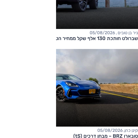
ניר בן טובים , 05/08/2026
שברולט חותכת 130 אלף שקל ממחיר הטאהו
קינן כהן, 05/08/2026
סובארו BRZ – מבחן דרכים (tS)