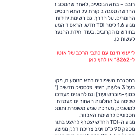
רובם – בתא הנוסעים, לאחר שהמכונית התת-משפחתית
החדשה ספגה ביקורת על התא הבסיסי-יחסית ועל איכות
החומרים. על הדרך, גם רשימת יחידות ההנעה מתרחבת עם
מנוע 1.6 ליטר TDI חדש. הראפיד המעודכנת צפויה לנחות כאן
בחודשים הקרובים, בעוד יחידת ההנעה הנוספת אינה צפויה
לעשות כן.
לייעוץ חינם עם כתבי הרכב של אוטו על סקודה ראפיד חייג
ל-3262* או לחץ כאן
במסגרת השיפורים בתא הנוסעים, מקבלת הראפיד הגה חדש
בעל 3 צלעות, חיפויי פלסטיק חדשים ("דמוי פסנתר",
כסוף-מוברש ועוד) וגם לחצנים מעודכנים. זאת לצד כפתורי
שליטה על החלונות האחוריים מעמדת הנהג, ריפודים חדשים
למושבים, מערכת שמע משופרת ותוספת של פנסי קסנון
חסכוניים לרשימת האבזור.
מנוע ה-TDI החדש יצטרף להיצע בתור גרסת בסיס דיזלית. הוא
מספק 90 כ"ס ויניב צריכת דלק ממוצעת (על-פי נתוני
סקודה
,