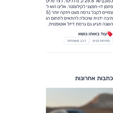
כמובן) של 25.6 ק"מ לליטר, לצד פליטת מזהמים של 104 גרם
פחמן דו-חמצני לקילומטר. אלינו הוא לא צפוי להגיע, שכן אנחנו
צפויים לקבל גרסה מעט חזקה יותר (105 כ"ס). זו תשווק עם
תיבה ידנית שיכולה להתאים לתחום המוניות, כאשר לקראת סוף
השנה תגיע גם גרסת דיזל אוטומטית.
עוד באותו נושא
מתיחת פנים
רכב משפחתי
כתבות אחרונות