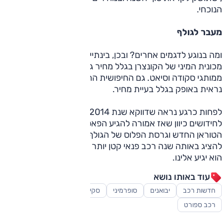
הנוכחי.
מעבר לגולף
ומה בנוגע לדגמים אחרים? ובכן, בינתיים אין אור ירוק לאפ!,
מכונית המיני של הקונצרן בגלל מחיר גבוה מדי ביחס לאחיות
ממותגי סקודה וסיאט. גם החיפושית החדשה (החדשה) עדיין לא
נראית באופק בגלל בעיית מחיר.
לפחות כרגע נראה שדווקא שנת 2014 תהווה במה מעניינית
לחידושים כיוון שאז אמורה להגיע הפאסאט החדשה, וכמוה גם
הטוראן החדש וגרסת הפלוס של הגולף. פולקסווגן גם אמורה
להציג באותה שנה רכב פנאי קטן יותר מהטיגואן, אך לא ברור אם
הוא יגיע אלינו.
עוד באותו נושא
חדשות רכב
יבואנים
סופרמיני
סקירות
רכב משפחתי
רכב ספורט