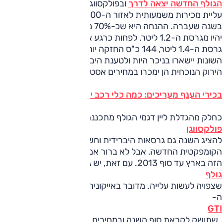
הגולף החדשה יצאה לדרך
ובפולקסווגן ישראל מצפים לרשום
עליית מכירות משמעותית לאזור ה-2,500 כלים לעומת 1,800
בשנה שעברה. ההנחה היא שכ-70% מכלל הכלים שיגיעו לארץ
יהיו מגרסת ה-1.2 ליטר. לפחות כרגע אין כוונה להביא לארץ את
גרסת ה-1.4 ליטר, 144 כ"ס החזקה יותר. גם גרסאות הדיזל
השונות יישארו בניכר היות ולטענת היבואנית, ברמת המיסוי
הירוק הנוכחית הן ימכרו במחירים אסטרונומיים.
בכירי הענף מעריכים: כמה כלי רכב ימכרו ב-2013?
כחלק מהגדלת ליין דגמי הגולף מתכננת
פולקסווגן
להציג השנה גם גרסאות היברידית וחשמליות למשפחתית
הקומפקטית החדשה, אבל לא ברור אם נראה משהו מההיצע
הזה בארץ עד סוף 2013. עם זאת, יש גרסה אחרת ל
גולף
שצפויה לעשות עלייה. מדובר באייקונית הספורטיבית של הגולף,
ה-
GTI
, שתושק לקראת סוף השנה ובמחירים דומים לאלה של הדגם