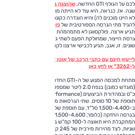
לכם על הגולף GTI החדשה,
שהוצגה בתערוכת פריז
לפני כחצי
שנה. אז, כנראה, היא עוד לא הייתה מוכנה בשבילנו (או שאנחנו
לא היינו מוכנים לה) והיא הוגדרה כקונספט – אפילו שכבר ידענו
להגיד מתי הגרסה הספורטיבית של
פולקסווגן גולף
החדשה
תגיע ארצה. פולקסווגן לא מתמהמהת יותר מדי ומציגה כעת את
גרסת הייצור, שמחולקת הפעם לשתי גרסאות בעלות הספקים
שונים. זו, אגב, תגיע לכבישי ארצנו לקראת אמצע השנה.
לייעוץ חינם עם כתבי הרכב של אוטו על פולקסווגן גולף חייג
ל-3262* או לחץ כאן
מתחת למכסה המנוע של ה-GTI החדשה נמצא מנוע TSI
(מוגדש כמובן) בנפח 2.0 ליטר שמספק במהדורה הרגילה 220
כ"ס ובמהדורת הביצועים (Performance – כך שמה) מקבל
תוספת של 10 סוסים. שתי הגרסאות מניבות 35.7 קג"מ
ב-1,500-4,400 סל"ד, עם תוספת של 200 סל"ד בקצה הטווח
בגרסה החזקה (כלומר, 1,500-4,600 סל"ד). התוצאה
המתקבלת היא תאוצה ל-100 קמ"ש ב-GTI הרגילה ב-6.5
שניות, לצד מהירות מירבית של 245 קמ"ש. במהדורת הביצועים