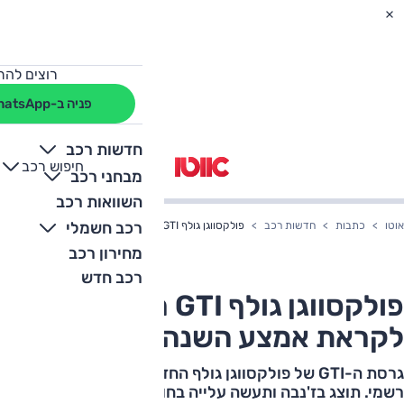
רוצים להת
פניה ב-WhatsApp
חדשות רכב
חיפוש רכב
+
-
מבחני רכב
השוואות רכב
רכב חשמלי
אוטו
כתבות
חדשות רכב
פולקסווגן גולף GTI חוזרת, אצלנו לקראת אמצע השנה
מחירון רכב
רכב חדש
פולקסווגן גולף GTI חוזרת, אצלנו
לקראת אמצע השנה
גרסת ה-GTI של פולקסווגן גולף החדשה נכנסת לייצור באופן
רשמי. תוצג בז'נבה ותעשה עלייה בחודשים הקרובים