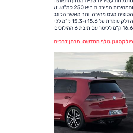
מתגלחת עשירית שנייה מנתון התאוצה (6.4 שניות סך הכל)
והמהירות המירבית היא 250 קמ"ש. זאת אומרת שגרסת הייצור
הסופית מעט מהירה יותר מאשר הקונספט שהוצג בפריז. צריכת
הדלק עומדת על 15.6 ו-15.3 ק"מ לליטר עם תיבת ה-DSG, ועל
16.6 ק"מ לליטר עם תיבת 6 ההילוכים שתגיע כסטנדרט.
פולקסווגן גולף החדשה: מבחן דרכים (השקה מקומית)