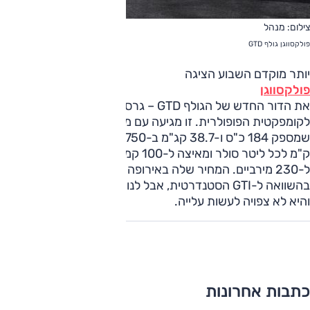
צילום: מנהל
פולקסווגן גולף GTD
יותר מוקדם השבוע הציגה
פולקסווגן
את הדור החדש של הגולף GTD – גרסת דיזל ספורטיבית
לקומפקטית הפופולרית. זו מגיעה עם מנוע TDI בנפח 2.0 ליטר
שמספק 184 כ"ס ו-38.7 קג"מ ב-1,750 סל"ד. היא גומאת 21.2
ק"מ לכל ליטר סולר ומאיצה ל-100 קמ"ש ב-7.5 קמ"ש בדרך
ל-230 מירביים. המחיר שלה באירופה גבוה בכ-1,000 יורו
בהשוואה ל-GTI הסטנדרטית, אבל לנו זה לא ממש משנה מאחר
והיא לא צפויה לעשות עלייה.
כתבות אחרונות