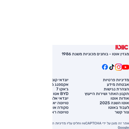
מגזין אוטו - בוחנים מכוניות משנת 1986
מדיניות פרטיות
יונדאי קונה
השוואת רכב
אבטחת מידע
אקספנג G6
רכב חדש
הצהרת נגישות
ג׳אקו 7
מחירון רכב
תקנון האתר ושירות הייעוץ
BYD אטו 3
מימון לרכב
אודות אוטו
יונדאי אלנטרה
אוטו השנה 2025
טויוטה יאריס קרוס
לעבוד באוטו
סקודה אוקטביה
צור קשר
טויוטה ראב 4
אתר זה מוגן על ידי reCAPTCHA וחלים עליו מדיניות הפרטיות והתנאים וההגבלות של
Google