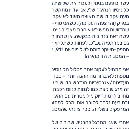
עשרים פעם בניסיון לעבור את שלושת המטרים הראשונים. עם
כל ניסיון הנהיגה שלי, אני עדיין מתקשה לבצע זאת כראוי, לא
מעט עקב דוושת תאוצה מאוד לא עקבית ומנוע שנוטה להיכבות
בסרק (והרצפה העקומה), כשאני סוף-סוף יוצא לדרכי, אני מגלה
שהדוושה ממש לא אוהבת מצבי ביניים – אם אתה כבר לוחץ,
עשה זאת בנדיבות בבקשה, או שתחווה טלטולים שאינם מקובלים
גם במרתפי השב"כ. לפחות כשתלחץ תגלה איך מרגיש יחס
הספק-משקל דומה לשל פורשה 911, רק על משקל נמוך פי כמה
– המכונית הזו מהירה!
אני מתחיל לעקוב אחר מסלול הקונוסים ההדוק ומיד מגלה בעיה
נוספת: לא ברור מה ההגה יותר – כבד או חד – ושילוב
העדינות/אגרסיביות הנדרש בדוושות עושה כאן קאמבק, בגדול.
זה מרגיש קצת כמו לנסות לנווט רכבת הרים ללא מסילה – אתה
מחויב לרמת דיוק מילימטרית עם ההיגוי בין הקונוסים הצפופים,
ובה בעת נלחם לסובב אותו מבלי למתוח איזה שריר או לדפוק את
המרפקים בשלדה. כבר ציינתי שהמכונית הזו קטנטנה?
אחרי שאני מתרגל להרגיש שרירים שלא הפעלתי כבר עשורים,
אני מרגיש בנוח לזרוק את המכונית מקונוס לקונוס ומגלה כמות