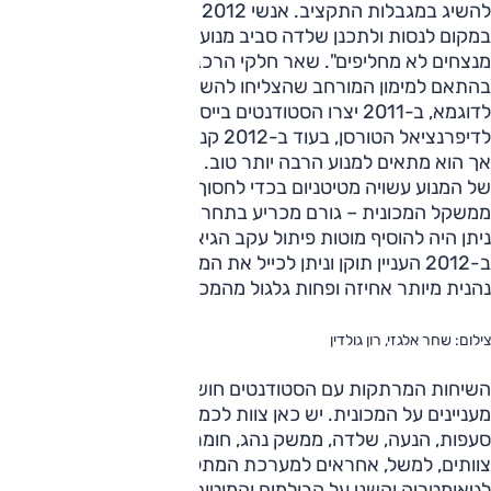
להשיג במגבלות התקציב. אנשי 2012 העדיפו להתבסס עליו
במקום לנסות ולתכנן שלדה סביב מנוע חדש, בבחינת "סוסים
מנצחים לא מחליפים". שאר חלקי הרכב עברו רוויזיה משמעותית
בהתאם למימון המורחב שהצליחו להשיג הסטודנטים של 2012.
לדוגמא, ב-2011 יצרו הסטודנטים בייסורים רבים בית
לדיפרנציאל הטורסן, בעוד ב-2012 קנו אחד שעלותו אלפי אירו,
אך הוא מתאים למנוע הרבה יותר טוב. ב-2012 סעפת הפליטה
של המנוע עשויה מטיטניום בכדי לחסוך עוד כמה קילוגרמים
ממשקל המכונית – גורם מכריע בתחרות מסוג זה. ב-2011 לא
ניתן היה להוסיף מוטות פיתול עקב הגיאומטריה של המתלים.
ב-2012 העניין תוקן וניתן לכייל את המכונית טוב יותר – היא
נהנית מיותר אחיזה ופחות גלגול מהמכונית של 2011.
צילום: שחר אלגזי, רון גולדין
השיחות המרתקות עם הסטודנטים חושפות עוד המון פרטים
מעניינים על המכונית. יש כאן צוות לכמעט כל תחום: ניהול מנוע,
סעפות, הנעה, שלדה, ממשק נהג, חומרים מרוכבים ועוד. שני
צוותים, למשל, אחראים למערכת המתלים. האחד אחראי
לגיאומטריה והשני על הבולמים והמוטות המייצבים. בשנה הבאה,