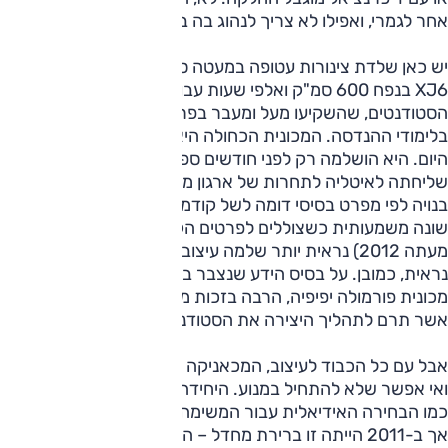
אחר לגמרי, ואפילו לא צריך לנהוג בה בכדי להבין זאת מיד.
יש כאן שלדת צינורות עטופה במעטה סיבי פחמן, מנוע של ימאהה
XJ6 בנפח 600 סמ"ק ואלפי שעות עבודה של עשרות
הסטודנטים, שהשקיעו מעל ומעבר בפרויקט הגמר שלהם
בלימודי ההנדסה. המכונית הכחולה היא סיבת התכנסותנו כאן
היום. היא הושלמה רק לפני חודשים ספורים, זמן קצרצר טרם
שליחתה לאיטליה לתחרות של ארגון מהנדסי הרכב העולמי. היא
בנויה לפי מפרט בסיסי דומה לשל קודמתה, הצבועה בלבן, אך
שונה משמעותית כשצוללים לפרטים הקטנים. הכחולה (שתיקרא
מעתה 2012) נראית יותר שלמה עיצובית ותכנונית, ולא רק
נראית, כמובן. על בסיס הידע שנצבר ב-2011 בנו הסטודנטים
מכונית פורמולה יפיפיה, הרבה בזכות מעצב הרכב דורי רגב,
אשר תרם לתהליך היצירה את הסטודנטים שלו ממכללת בצלאל.
אבל עם כל הכבוד לעיצוב, המכאניקה חשובה כאן הרבה יותר.
ואי אפשר שלא להתחיל במנוע. היחידה מבית ימאהה לא נראית
כמו הבחירה האידיאלית עבור המשימה בגלל הספק נמוך יחסית.
אך ב-2011 הייתה זו ברירת מחדל – המנוע היחיד אותו יכלו