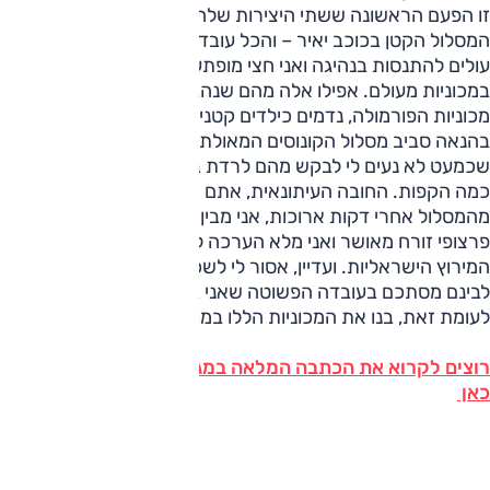
זו הפעם הראשונה ששתי היצירות שלהם נוסעות יחדיו על
המסלול הקטן בכוכב יאיר – והכל עובד כמו שעון. אחד-אחד הם
עולים להתנסות בנהיגה ואני חצי מופתע לשמוע שרובם לא נהגו
במכוניות מעולם. אפילו אלה מהם שנהגו כבר בעבר בשתי
מכוניות הפורמולה, נדמים כילדים קטנים כשהם מתפרעים
בהנאה סביב מסלול הקונוסים המאולתר. הם כל כך נהנים
שכמעט לא נעים לי לבקש מהם לרדת בכדי שאוכל אני לעשות
כמה הקפות. החובה העיתונאית, אתם יודעים. רק כשאני יורד
מהמסלול אחרי דקות ארוכות, אני מבין שאני נראה בדיוק כמוהם:
פרצופי זורח מאושר ואני מלא הערכה ליכולותיהן של שתי מכוניות
המירוץ הישראליות. ועדיין, אסור לי לשכוח שההבדל העיקרי ביני
לבינם מסתכם בעובדה הפשוטה שאני בסך הכל טרמפיסט, הם,
לעומת זאת, בנו את המכוניות הללו במו ידיהם.
רוצים לקרוא את הכתבה המלאה במגזין אוטו ינואר - לחצו
כאן