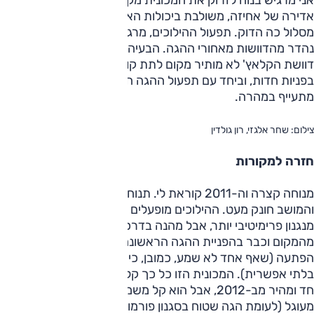
אדירה של אחיזה, משולבת ביכולות האצה ובלימה נפלאות עבור
מסלול כה הדוק. תפעול ההילוכים, מרגע שיצאת לדרך, עובד
נהדר מהדוושות מאחורי ההגה. הבעיה היחידה היא שמיקום
דוושת הקלאץ' לא מותיר מקום לתת קונטרה עם רגל שמאל
בפניות חדות, וביחד עם תפעול ההגה הקשה אני מוצא את עצמי
מתעייף במהרה.
צילום: שחר אלגזי, רון גולדין
חזרה למקורות
מנוחה קצרה וה-2011 קוראת לי. תנוחת הישיבה זקופה (יותר)
והמושב חונק מעט. ההילוכים מופעלים בעזרת ידית בצד שמאל –
מנגנון פרימיטיבי יותר, אבל מהנה בדרכו שלו. קל יותר לצאת
מהמקום וכבר בהפניית ההגה הראשונה אני משחרר קריאת
הפתעה (שאף אחד לא שמע, כמובן, כי המנוע מרעיש בצורה
בלתי אפשרית). המכונית הזו כל כך קלה לנהיגה! ההגה פחות
חד ומהיר מב-2012, אבל הוא קל משמעותית והעובדה שהוא
מעוגל (לעומת הגה שטוח בסגנון פורמולה 1 במכונית החדשה)