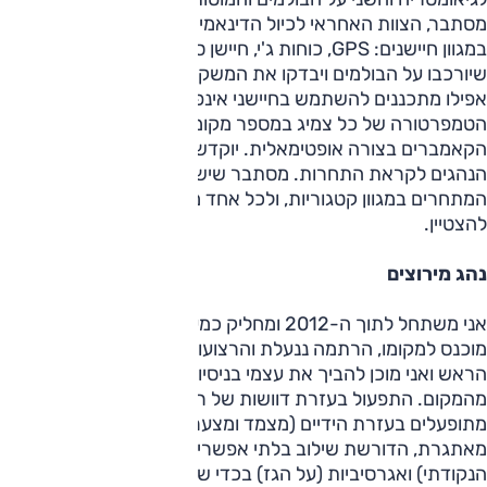
מסתבר, הצוות האחראי לכיול הדינאמי של המכונית ישתמש
במגוון חיישנים: GPS, כוחות ג'י, חיישן סבסוב וכן פוטנציומטרים
שיורכבו על הבולמים ויבדקו את המשקל על כל גלגל. החבר'ה
אפילו מתכננים להשתמש בחיישני אינפרא-אדום לבדיקת
הטמפרטורה של כל צמיג במספר מקומות, בכדי לכוון את
הקאמברים בצורה אופטימאלית. יוקדש גם זמן לא מועט לאימון
הנהגים לקראת התחרות. מסתבר שיש מספר מינימום של נהגים
המתחרים במגוון קטגוריות, ולכל אחד משימה אחרת בה עליו
להצטיין.
נהג מירוצים
אני משתחל לתוך ה-2012 ומחליק כמעט למצב שכיבה. ההגה
מוכנס למקומו, הרתמה ננעלת והרצועות נמתחות. הקסדה על
הראש ואני מוכן להביך את עצמי בניסיונות חוזרים ונשנים לצאת
מהמקום. התפעול בעזרת דוושות של רכיבים שתוכננו להיות
מתופעלים בעזרת הידיים (מצמד ומצערת) מתגלה כמשימה
מאתגרת, הדורשת שילוב בלתי אפשרי של עדינות (על המצמד
הנקודתי) ואגרסיביות (על הגז) בכדי שהמכונית לא תיכבה