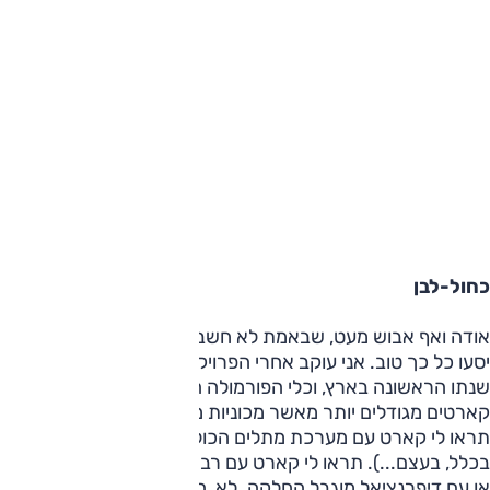
כחול-לבן
אודה ואף אבוש מעט, שבאמת לא חשבתי שהמכוניות הקטנות
יסעו כל כך טוב. אני עוקב אחרי הפרויקט עוד מהשנה שעברה,
שנתו הראשונה בארץ, וכלי הפורמולה הללו תמיד נראו לי כמו
קארטים מגודלים יותר מאשר מכוניות מרוץ אמיתיות. איזו שטות.
תראו לי קארט עם מערכת מתלים הכוללת בולמי קויל-אובר (או
בכלל, בעצם...). תראו לי קארט עם רביעיית בלמי דיסק מחוררים,
או עם דיפרנציאל מוגבל החלקה. לא, המכונית הזו היא משהו