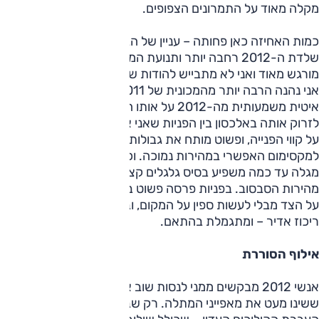
מקלה מאוד על התמרונים הצפופים.
כמות האחיזה כאן פחותה – עניין של הבדלים בתכנון ובכיול.
שלדת ה-2012 רחבה יותר ותנועת המתלים קצרה יותר. ההבדל
מורגש מאוד ואני לא מתבייש להודות שבתור חובב משחקי אחיזה
אני נהנה הרבה יותר מהמכונית של 2011. אין לי ספק שהיא
איטית משמעותית מה-2012 על אותו התוואי, אבל כל כך קל
לזרוק אותה באלכסון בין הפניות שאני אפילו לא מתאמץ לשמור
על קווי הפנייה, ופשוט מותח את גבולותיה – וגבולותיי – עד
למקסימום האפשרי במהירות נמוכה. וככל שהמהירות יורדת אני
מגלה עד כמה משפיע בסיס גלגלים קצרצר ומנוע מרכזי על
מהירות הסבסוב. בפניות פרסה פשוט בלתי אפשרי לשמור אותה
על הצד מבלי לעשות ספין על המקום, ובין הקונוסים היא דורשת
ריכוז אדיר – ומתגמלת בהתאם.
אילוף הסוררת
אנשי 2012 מבקשים ממני לנסות שוב את המכונית שלהם, לאחר
ששינו מעט את מאפייני המתלה. רק שבין לבין התקלקל מנגנון