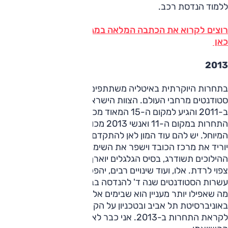
ללמוד הנדסת רכב.
רוצים לקרוא את הכתבה המלאה במגזין אוטו ינואר - לחצו
כאן
2013
בתחרות היוקרתית באיטליה משתתפים יותר מ-50 צוותים של
סטודנטים מרחבי העולם. הצוות הישראלי הראשון התחרה שם
ב-2011 והגיע למקום ה-15 המאוד מכובד. אנשי 2012 סיימו את
התחרות במקום ה-11 ואנשי 2013 מכוונים היישר אל הטופ-טן
המיוחל. יש להם עוד המון לאן להתקדם: שימוש בעוקת שמן יבשה
יוריד את מרכז הכובד וישפר את השימון בעומסי צד, תיבת
ההילוכים תשודרג, בסיס הגלגלים יוארך, בעוד המשקל הכולל
צפוי לרדת. אלו, ועוד שינויים רבים, יהפכו את השנה של כמה
עשרות הסטודנטים שנה ד' להנדסה בבן גוריון למעניינת במיוחד.
מה שאפילו יותר מעניין הוא שבימים אלה שוקדים סטודנטים
באוניברסיטת תל אביב ובטכניון על הקמת קבוצות משלהם
לקראת התחרות ב-2013. אני כבר לא יכול לחכות למבחן