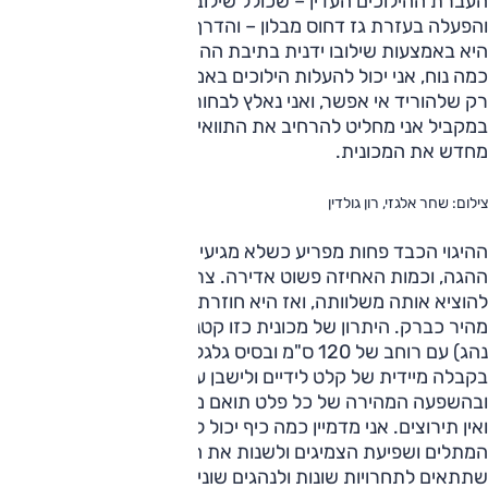
העברת ההילוכים העדין – שכולל שילוב של פיקוד אלקטרוני
והפעלה בעזרת גז דחוס מבלון – והדרך היחידה להעביר לראשון
היא באמצעות שילובו ידנית בתיבת ההילוכים שמאחוריי. אחר כך,
כמה נוח, אני יכול להעלות הילוכים באמצעות כפתור לצד ההגה.
רק שלהוריד אי אפשר, ואני נאלץ לבחור הילוך שני ולהתמיד איתו.
במקביל אני מחליט להרחיב את התוואי, מגביר מהירות ומגלה
מחדש את המכונית.
צילום: שחר אלגזי, רון גולדין
ההיגוי הכבד פחות מפריע כשלא מגיעים אפילו לרבע סיבוב של
ההגה, וכמות האחיזה פשוט אדירה. צריך להגזים מאוד בשביל
להוציא אותה משלוותה, ואז היא חוזרת לסורה ועוקצת עם זנב
מהיר כברק. היתרון של מכונית כזו קטנה וקלה (241 ק"ג לפני
נהג) עם רוחב של 120 ס"מ ובסיס גלגלים של 150 ס"מ, הוא
בקבלה מיידית של קלט לידיים ולישבן עם כל תנועה של הצמיגים,
ובהשפעה המהירה של כל פלט תואם מצד הנהג. אין פילטרים
ואין תירוצים. אני מדמיין כמה כיף יכול להיות לשחק עם ההיגוי,
המתלים ושפיעת הצמיגים ולשנות את המכונית מקצה לקצה, כך
שתתאים לתחרויות שונות ולנהגים שונים. פתאום מתחשק לי