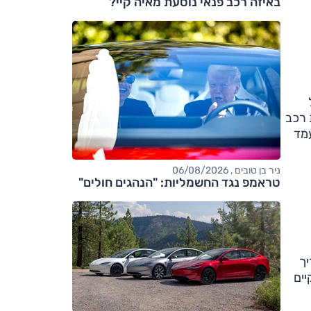
באיזה רכב פנאי נוסעת מאיה קיי?
ל
וכות רכב
ל 122 ס"מ. המשקל עמד
ניר בן טובים , 06/08/2026
טראמפ נגד החשמליות: "הנהגים חולים"
יך
סאלון פריווה (Salon Prive) שתתקיים