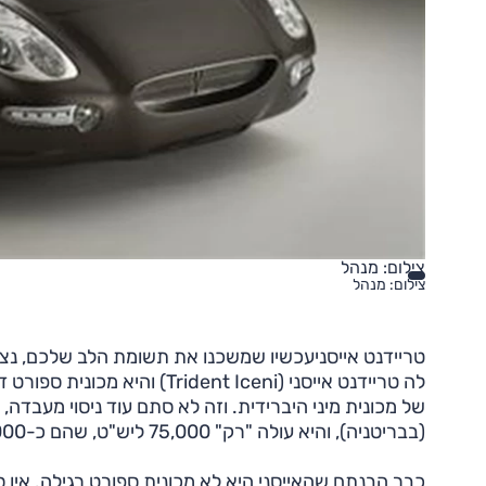
צילום: מנהל
צילום: מנהל
טריידנט אייסניעכשיו שמשכנו את תשומת הלב שלכם, נצ
לה טריידנט אייסני (ent Iceni
של מכונית מיני היברידית. וזה לא סתם עוד ניסוי מעבדה
(בבריטניה), והיא עולה "רק" 75,000 ליש"ט, שהם כ-475,000 שקלים.
כבר הבנתם שהאייסני היא לא מכונית ספורט רגילה. אין ספ