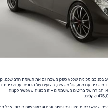
יג בפניכם מכונית שללא ספק משכה גם את תשומת הלב שלנו. קו
Trid) והיא מכונית ספורט דו-מושבית עם מנוע של משאית, ביצועים של מכונית-על וצריכת 
, או חבורה של בריטים משועממים – זו מכונית שאפשר לקנות
ק שהיא נראית מצוין עם עיצוב זורם ופרופורציות טובות, אבל מה