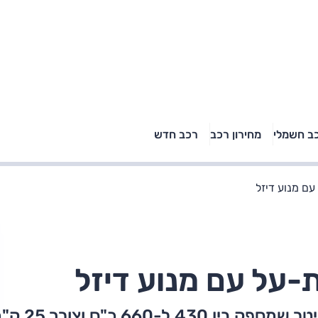
טויוטה ראב 4, קיה
ב חשמלי
מחירון רכב
רכב חדש
רכבי הסלב
ספורטאז' לונג ויונדאי
"הצל"
טוסון לונג ראש בראש: על
הנייר ועל הכביש
עם מנוע דיזל
ת-על עם מנוע דיזל
רודסטר עם מנוע טורבו-דיזל בנפח 6.6 ליטר שמספק בין 430 ל