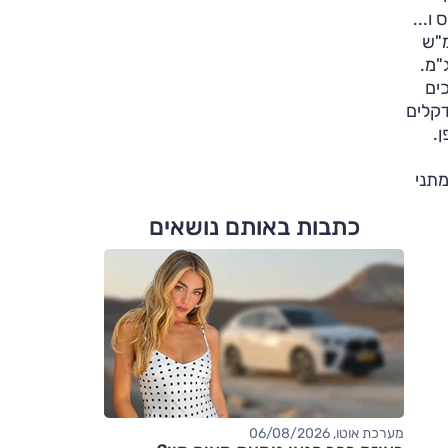
ת שוכן לו מנוע טורבו-דיזל גדול-מימדים בנפח 6.6 ליטר שמספק 430 כ"ס ו...
-3,250 סל"ד. זה מספיק לביצועים מרשימים של 3.7 שניות ל-96 קמ"ש
ירצה, יוכל לקבל אותה גם עם 660 כ"ס ו-145(!) קג"מ.
ט ייחודית, והיא מייצרת בעצמה תיבת 6 הילוכים
דקלים
.
ה), המנוע האימתני
כתבות באותם נושאים
מערכת אוטו, 06/08/2026