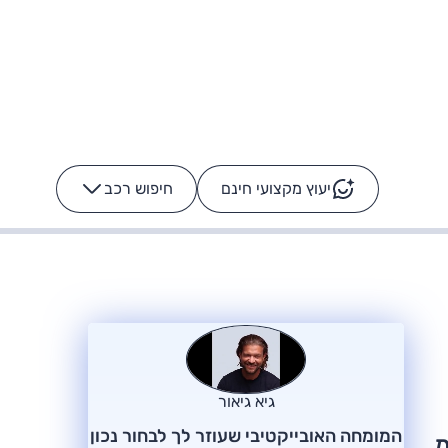
יעוץ מקצועי חינם
חיפוש רכב
+
-
ס: על מה נוסע
הרכב לא מתקלקל. המסך
כן
גיא גיאור
המומחה האובייקטיבי שעוזר לך לבחור נכון
-660 כ"ס וצורך 25 ק"מ