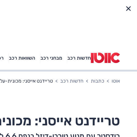
פריט מהיר
חדשות רכב
מבחני רכב
השוואות רכב
רכ
באיזה רכב פנאי נוסעת
אגם בוחבוט?
אוטו
כתבות
חדשות רכב
טריידנט אייסני: מכונית-על 
טריידנט אייסני: מכוני