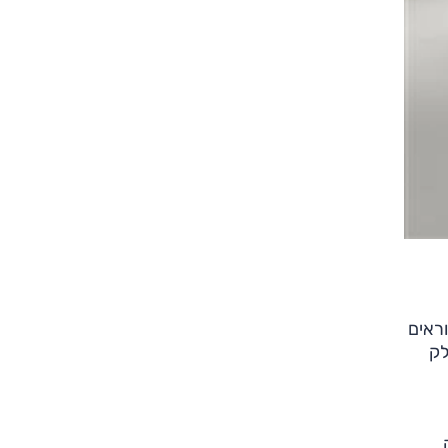
ראים
דלק