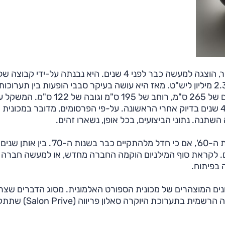
האייסני, שקרויה על שם שבט בריטי עתיק שהתגורר באזור, הוצגה למעשה כבר לפני 4 שנים. היא נבנתה על-ידי קבוצה ש
מהנדסים בעיר נורפוק שבאנגליה ובפיתוח שלה הושקעו 2.3 מיליון ליש"ט. מאז היא עושה בעיקר סבבי הופעות בין תער
שונות. מידותיה עמדו על 420 ס"מ לאורך על בסיס גלגלים של 265 ס"מ, רוחב של 195 ס"מ וגובה ש
על 1,480 ק"ג. האייסני החדשה פורסמה אתמול (יום ד'), 4 שנים בדיוק אחרי הראשונה. על-פי הפרסומים, מדובר במכונית
שתנה. נתוני הביצועים, בכל אופן, נשארו זהים.
ויש גם די הרבה היסטוריה. השם טריידנט קיים כבר משנות ה-60', אם כי חדל מלהתקיים כבר בשנות ה-70'. בין אותן שנים
ם. לקראת סוף המילניום הוקמה החברה מחדש, או למעשה חברה
 בפיתוח.
ונים המוצהרים של מכונית הספורט האלמונית. מסוג הדברים שצר
לראות כדי להאמין. מי שיתעקש, יוכל לצפות בה בחשיפתה הרשמית בתערוכת היוקרה 