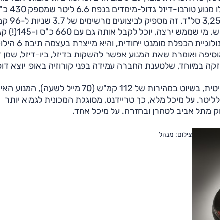
שבאמת מייחד אותה הם הקרביים. בחזית המכוני
אנחנו מקווים שאתם יושבים... 131.4 קג"מ ב"פחות מ"
(60 מייל לשעה) ומהירות מירבית של "יותר מ-" 305 קמ"ש. מי שממש 
בשביל להגיע לנתונים שכאלו, פיתחה החברה לטענה טכנולוגיית הכפלת מומנ
וסיפה ואומרת שאת המנוע אפשר להשקות בדיזל, ביו-דיזל, שמן 
ה במיוחד, שלטענת החברה עמידה בפני קורוזיה באופן יוצא דופן
לא מאמינים? חכו שתשמעו את זה. לטענת היצרנית הבריטית, בשיוט במהירות של 112 קמ"ש (70 מייל לשע
9 קג"מ ב-980 סל"ד בלבד, וצורך רק 25 ק"מ לליטר. על מיכל מלא, כך טריידנט, מסוגלת המכונית לגמוא יותר
צילום: מנהל