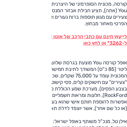
קורסה, מכונית הסופרמיני של היצרנית הגרמנית.
אופל קורסה
You (אתה), תציע חבילת אבזור המנסה לקלוע לטעמם של
צעירים עם מגוון תוספות ברוח נעורים ואפשרות לתג עם שמכם
הפרטי מאחור מבחוץ.
לייעוץ חינם עם כתבי הרכב של אוטו על כל דגמי אופל חייג
ל-3262* או לחץ כאן
אופל קורסה You מוצעת בגרסת שלוש דלתות ועם מנוע ה-1.2
ליטר (85 כ"ס) המשודך לתיבת חמישה הילוכים ידנית. מחיר
המכונית עומד על 75,000 שקלים, שכוללים כאמור את חבילת
"צעירים" עם חישוקים קלים, פסי קישוט ספורטיביים (כולל מראות
בצבע הפסים), מערכת שמע הכוללת מגבר וסאב-וופר (מבית
RockFord), חלונות ומראות חשמליים ועוד. בנוסף תציע החברה
אפשרות להוספת חותם אישי שהוא בעצם תג עם שמכם הפרטי
(או כל שם אחר), אשר יוצמד לדלת תא המטען.
אילן טל, מנכ"ל משותף באופל ישראל: "לאור הצלחת הקורסה