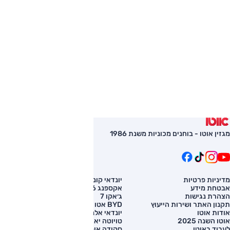
מגזין אוטו - בוחנים מכוניות משנת 1986
מדיניות פרטיות
יונדאי קונה
השוואת רכב
אבטחת מידע
אקספנג G6
רכב חדש
הצהרת נגישות
ג׳אקו 7
מחירון רכב
תקנון האתר ושירות הייעוץ
BYD אטו 3
מימון לרכב
אודות אוטו
יונדאי אלנטרה
אוטו השנה 2025
טויוטה יאריס קרוס
לעבוד באוטו
סקודה אוקטביה