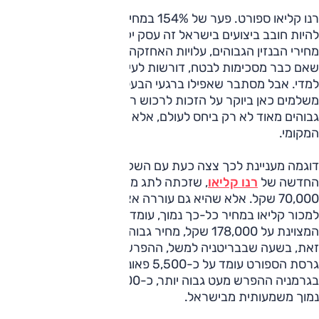
רנו קליאו ספורט. פער של 154% במחיר לעומת קליאו 1.2
להיות חובב ביצועים בישראל זה עסק יקר, ולפעמים מתסכל.
מחירי הבנזין הגבוהים, עלויות האחזקה הגבוהות וחברות הביטוח
שאם כבר מסכימות לבטח, דורשות לעיתים תעריפים גבוהים
למדי. אבל מסתבר שאפילו ברגעי הבעלות הראשונים אנחנו
משלמים כאן ביוקר על הזכות לרכוש רכב ספורטיבי, עם מחירים
גבוהים מאוד לא רק ביחס לעולם, אלא גם ביחס לשאר שוק הרכב
המקומי.
דוגמה מעניינת לכך צצה כעת עם השקת גרסת ה-1.2 ליטר
החדשה של
רנו קליאו
, שזכתה לתג מחיר אטרקטיבי במיוחד של
70,000 שקל. אלא שהיא גם עוררה אצלנו תהיה: מדוע אם ניתן
למכור קליאו במחיר כל-כך נמוך, עומד מחירה של גרסת הספורט
המצוינת על 178,000 שקל, מחיר גבוה ב-154% מדגם הבסיס?
זאת, בשעה שבבריטניה למשל, ההפרש בין גרסת 1.2 ידנית לבין
גרסת הספורט עומד על כ-5,500 פאונד - או כ-44% בלבד.
בגרמניה ההפרש מעט גבוה יותר, כ-8,800 יורו או 68%, עדיין
נמוך משמעותית מבישראל.