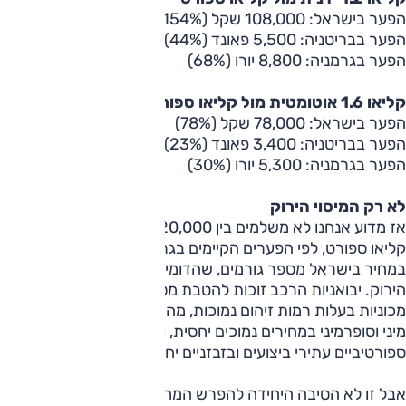
הפער בישראל: 108,000 שקל (154%)
הפער בבריטניה: 5,500 פאונד (44%)
הפער בגרמניה: 8,800 יורו (68%)
קליאו 1.6 אוטומטית מול קליאו ספורט
הפער בישראל: 78,000 שקל (78%)
הפער בבריטניה: 3,400 פאונד (23%)
הפער בגרמניה: 5,300 יורו (30%)
לא רק המיסוי הירוק
אז מדוע אנחנו לא משלמים בין 120,000 ל-130,000 שקל עבור
קליאו ספורט, לפי הפערים הקיימים בגרמניה למשל? לפער הגדול
במחיר בישראל מספר גורמים, שהדומיננטי בהם הוא המיסוי
הירוק. יבואניות הרכב זוכות להטבת מס קניה משמעותית בשיווק
מכוניות בעלות רמות זיהום נמוכות, מה שמאפשר מכירת מכוניות
מיני וסופרמיני במחירים נמוכים יחסית, ומקשה על מכירת דגמים
ספורטיביים עתירי ביצועים ובזבזניים יחסית בדלק.
אבל זו לא הסיבה היחידה להפרש המחיר: בעוד שבבריטניה