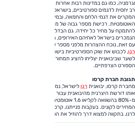
וגרמניה, כמו גם במדינות רבות אחרות במערב אירופה, יש ביקוש
רב יחסית לדגמים ספורטיביים, בישראל הלקוחות מעדיפים ברוב
המקרים את דגמי הלחם והחמאה, ובמיוחד את הגרסאות
האוטומטיות. רכישת מספר גבוה של מכוניות מאפשר ליבואנית
להתמקח על מחיר כל יחידה. גם הבדלי רמות אבזור בין דגמים
הנמכרים בישראל לאחיהם האירופים, משפיעים על ההפרשים.
עם זאת, נוכח ההצהרות מלפני מספר שנים של קרסו, יבואנית
רנו
, לכבוש את שוק הספורטיביות בישראל מידי סיאט, ניתן היה
לשער שביבואנית יצליחו להציג תמחור אטרקטיבי יותר לדגמי
הספורט הצרפתיים.
תגובת חברת קרסו
מחברת קרסו, יבואנית
רנו
לישראל, נמסר בתגובה כי פער המחיר
אותו דורשת היצרנית מהיבואנית עבור הספורט, עומד על יותר
מ-80% בהשוואה לקליאו 1.6 אוטומטית, מה שמוביל לפער
המחירים לקונים. בעקבות פנייתנו, קרסו תעביר פנייה בנושא
לרנו, בתקווה למצוא דרך להוזיל את הספורט בישראל.