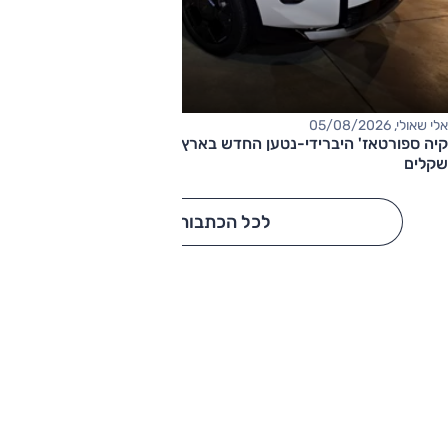
אלי שאולי, 05/08/2026
קיה ספורטאז' היברידי-נטען החדש בארץ – המחיר החל מ-220,000
שקלים
לכל הכתבות