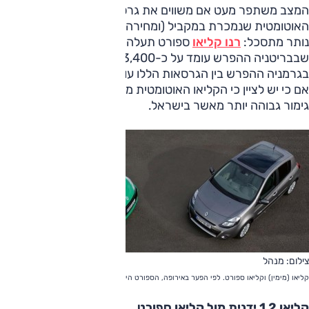
המצב משתפר מעט אם משווים את גרסת ה-1.6 ליטר
האוטומטית שנמכרת במקביל (ומחירה 100,000 שקל), אך עדיין
נותר מתסכל:
רנו קליאו
ספורט תעלה לכם 78% יותר, בזמן
שבבריטניה ההפרש עומד על כ-3,400 פאונד, או כ-23% בלבד.
בגרמניה ההפרש בין הגרסאות הללו עומד על 5,300 יורו (30%),
אם כי יש לציין כי הקליאו האוטומטית משווקת בגרמניה רק ברמת
גימור גבוהה יותר מאשר בישראל.
צילום: מנהל
קליאו (מימין) וקליאו ספורט. לפי הפער באירופה, הספורט הייתה אמורה לעלות 130-120 אלף שקל
קליאו 1.2 ידנית מול קליאו ספורט