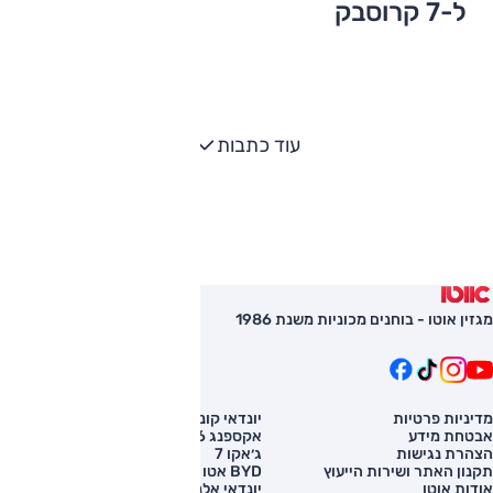
ל-7 קרוסבק
עוד כתבות
מגזין אוטו - בוחנים מכוניות משנת 1986
מדיניות פרטיות
יונדאי קונה
השוואת רכב
אבטחת מידע
אקספנג G6
רכב חדש
הצהרת נגישות
ג׳אקו 7
מחירון רכב
תקנון האתר ושירות הייעוץ
BYD אטו 3
מימון לרכב
אודות אוטו
יונדאי אלנטרה