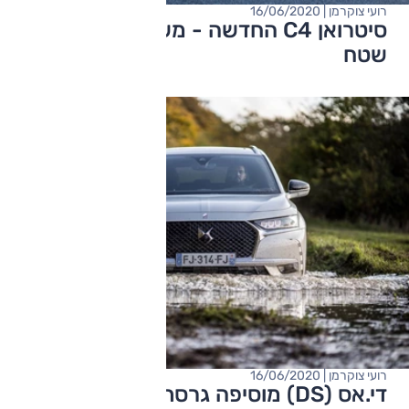
רועי צוקרמן | 16/06/2020
סיטרואן C4 החדשה - משפחתית במבטא
שטח
רועי צוקרמן | 16/06/2020
די.אס (DS) מוסיפה גרסת כלאיים נטענת