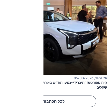
אלי שאולי, 05/08/2026
קיה ספורטאז' היברידי-נטען החדש בארץ – המחיר החל מ-220,000
שקלים
לכל הכתבות