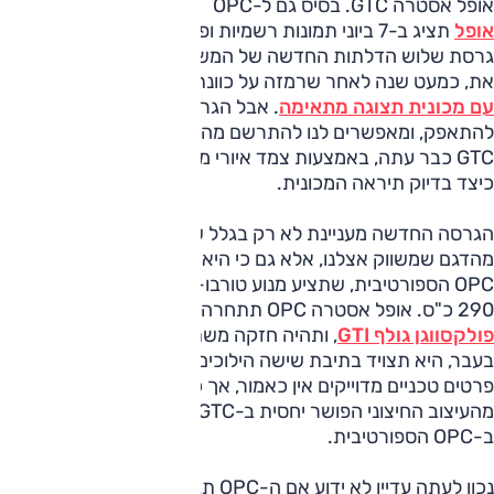
אופל אסטרה GTC. בסיס גם ל-OPC
אופל
תציג ב-7 ביוני תמונות רשמיות ופרטים על האסטרה GTC,
גרסת שלוש הדלתות החדשה של המשפחתית הקומפקטית.
זאת, כמעט שנה לאחר שרמזה על כוונתה לעשות כן
עם מכונית תצוגה מתאימה
. אבל הגרמנים לא ממש מצליחים
להתאפק, ומאפשרים לנו להתרשם מהעיצוב של
אופל אסטרה
GTC כבר עתה, באמצעות צמד איורי מחשב מדוייקים שממחישים
כיצד בדיוק תיראה המכונית.
הגרסה החדשה מעניינת לא רק בגלל שהיא עם מרכב שונה
מהדגם שמשווק אצלנו, אלא גם כי היא צפויה להפוך לגרסת ה-
OPC הספורטיבית, שתציע מנוע טורבו-בנזין בנפח 2.0 ליטר עם
290 כ"ס. אופל אסטרה OPC תתחרה ב
רנו מגאן ספורט
ו
פולקסווגן גולף GTI
, ותהיה חזקה משתיהן משמעותית. כמו
בעבר, היא תצויד בתיבת שישה הילוכים ידנית ובהנעה קדמית.
פרטים טכניים מדוייקים אין כאמור, אך כבר כעת ניתן להתרשם
מהעיצוב החיצוני הפושר יחסית ב-GTC, שיהפוך לקרבי בהרבה
ב-OPC הספורטיבית.
נכון לעתה עדיין לא ידוע אם ה-OPC תגיע לישראל, אך נראה כי