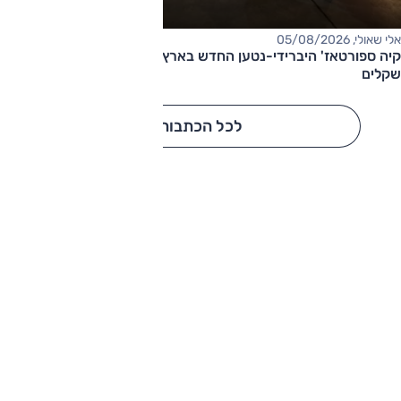
אלי שאולי, 05/08/2026
קיה ספורטאז' היברידי-נטען החדש בארץ – המחיר החל מ-220,000
שקלים
לכל הכתבות