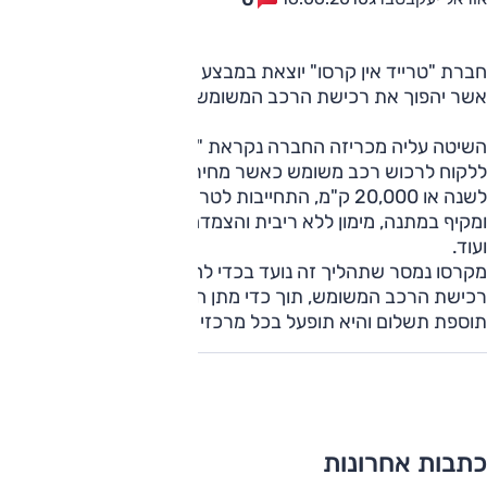
חברת "טרייד אין קרסו" יוצאת במבצע מהפכני, לראשונה בארץ,
אשר יהפוך את רכישת הרכב המשומש לנוחה ויעילה מתמיד.
השיטה עליה מכריזה החברה נקראת "הכל כלול" מאפשרת
ללקוח לרכוש רכב משומש כאשר מחיר הרכב כולל: אחריות יצרן
לשנה או 20,000 ק"מ, התחייבות לטרייד אין עתידי, ביטוח חובה
ומקיף במתנה, מימון ללא ריבית והצמדה, חיישני חנייה כמתנה
ועוד.
מקרסו נמסר שתהליך זה נועד בכדי להקל ולזרז את תהליך
רכישת הרכב המשומש, תוך כדי מתן הטבות ושירותים ללא
תוספת תשלום והיא תופעל בכל מרכזי "טרייד אין קרסו".
כתבות אחרונות