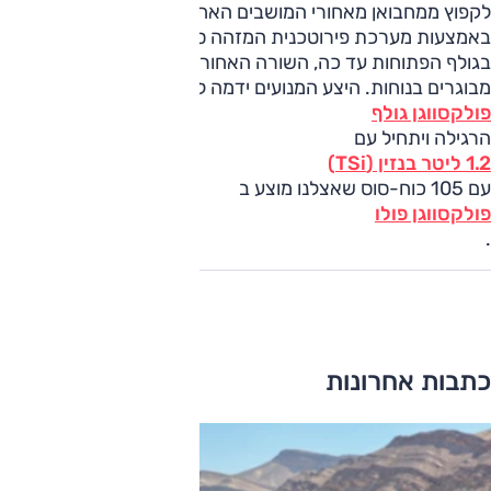
לקפוץ ממחבואן מאחורי המושבים האחוריים תוך שבריר השנייה
באמצעות מערכת פירוטכנית המזהה סכנת התהפכות. כמו
בגולף הפתוחות עד כה, השורה האחורית אמורה להכיל 2
מבוגרים בנוחות. היצע המנועים ידמה למוצע ב
פולקסווגן גולף
הרגילה ויתחיל עם
1.2 ליטר בנזין (TSi)
עם 105 כוח-סוס שאצלנו מוצע ב
פולקסווגן פולו
.
כתבות אחרונות