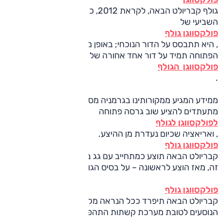
גולף קבריולט הבאה, לקראת 2012, כבר יהיה בקנה הדור
השביעי של
פולקסווגן גולף
, היא תתבסס על הדור הנוכחי; באופן מסורתי מתבססת הגרסה
הפתוחה תמיד על דור אחד אחורה של
פולקסווגן הגולף
.
ממידע המגיע ממקורותינו בגרמניה מסתבר שבפולקסווגן
מתעתדים להציע שוב גרסה פתוחה
לפולקסווגן לגולף
, ואריאציה שכיום נעדרת מן ההיצע.
פולקסווגן גולף
קבריולט הבאה תוצע כמתחייב עם גג בד, עוד עניין מסורתי בדגם
זה, מאז הוצע לראשונה – על בסיס הגולף-דור-ראשון ב-1979.
פולקסווגן גולף
קבריולט הבאה תיפרד ככל הנראה מקשת ההגנה מעל לתא
הנוסעים לטובת מערכת קשתות התהפכות חבויות שאמורות