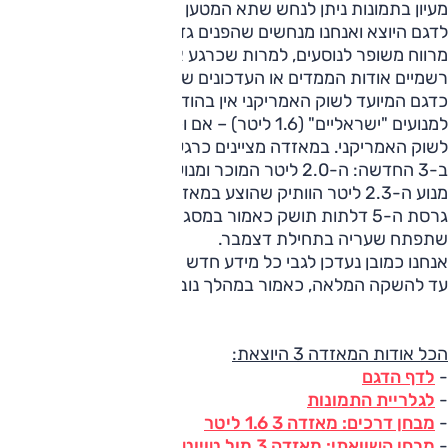
מעיון בתמונות ניתן לנחש שתא המטען תפח במעט בהשוואה
לדגם היוצא ואנחנו מנחשים שהפנים גדל אף הוא במעט, לטובת
מרווח משופר לנוסעים, למרות שכרגע אין בידינו כל פרטים
רשמיים אודות הממדים או העדכונים שבוצעו בתוך המכונית.
כדגם המיועד לשוק האמריקני אין בהודעה של מאזדה כל אזכור
למנועים "ישראליים" (1.6 ליטר) – אם וכאשר יוצעו כאלו מחוץ
לשוק האמריקני. במאזדה מציינים כרגע 2 יחידות כוח שתוצענה
ב-3 החדשה: ה-2.0 ליטר המוכר ומנוע 2.5 ליטר שיחליף את
מנוע ה-2.3 ליטר הוותיק שהוצע במאזדה 3 בארה"ב עד כה.
גרסת ה-5 דלתות תושק כאמור במסגרת תערוכת בולוניה,
שתפתח שעריה בתחילת דצמבר.
אנחנו כמובן נעדכן לגבי כל מידע חדש אודות מכונית חשובה זו,
עד להשקה המלאה, כאמור במהלך נובמבר הקרוב.
הכל אודות המאזדה 3 היוצאת:
-
לדף הדגם
-
לגלריית התמונות
-
מבחן דרכים: מאזדה 3 1.6 ליטר
-
מבחן השוואתי: מאזדה 3 מול טויוטה קורולה