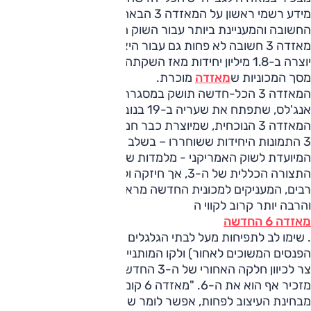
מידע רשמי ראשון על המאזדה 3 הבאה, נכון להיום המכונית
החשובה והמעניינת ביותר עבור השוק הישראלי.
מאזדה 3 חשובה לא פחות גם עבור היצרן, כאשר ה-3 היוצאת
יוצרה ב-1.8 מיליון יחידות מאז השקתה ב-2003, ומהווה כשליש
מסך המכוניות ש
מאזדה
מוכרת.
המאזדה 3 הכל-חדשה תושק במסגרת תערוכת הרכב של לוס
אנג'לס, שתפתח את שעריה ב-19 בנובמבר. היא תחליף את
המאזדה 3 הנוכחית, שמיוצרת כבר חמש שנים.
3 התמונות היחידות ששוחררו – בשלב זה רק של גרסת הסדאן,
המיועדת לשוק האמריקני - מלמדות שמאזדה אמנם שימרה את
התצורה הכללית של ה-3, אך חיזקה וליטשה אלמנטים עיצוביים
רבים, המעניקים למכונית החדשה מראה אגרסיבי יותר, ספורטיבי
והרבה יותר קרוב לקווי ה
מאזדה 6 החדשה
. שימו לב לתפיחות מעל לבתי הגלגלים הקדמיים, לחזית (ובעיקר
הפנסים המשוכים לאחור) ולקו המותניים הגבוה וההולך ונעשה
צר לכיוון חלקה האחורי של ה-3 החדשה, כאשר זה האחרון
מזכיר אף הוא את ה-6. "מאזדה 6 קומפקטית"? על פניו נראה כי
מבחינת העיצוב לפחות, אפשר לומר שכן.