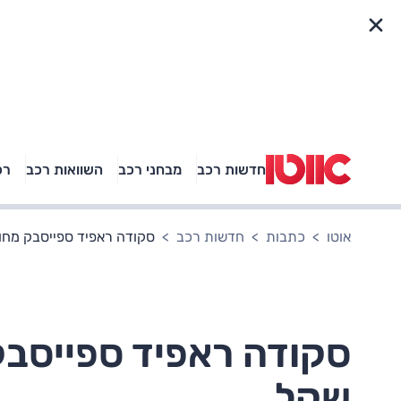
פריט מהיר
חדשות רכב
מבחני רכב
השוואות רכב
רכ
באיזה רכב פנאי נוסעת
אגם בוחבוט?
אוטו
כתבות
חדשות רכב
סקודה ראפיד ספייסבק מחודשת: מ-0
שקל