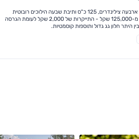
לצד המנוע החדש יימשך שיווק גרסת 1.4 ליטר טורבו, עם ארבעה צילינדרים, 125 כ"ס ותיבת שבעה הילוכים רובוטית
דו-מצמדית. זו משווקת ברמת גימור "ספורט", ועולה החל מ-125,000 שקל - התייקרות של 2,000 שקל לעומת הגרסה
ן היתר חלון גג גדול ותוספות קוסמטיות.