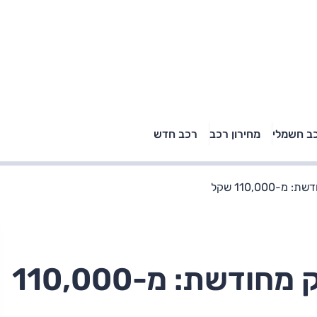
טויוטה ראב 4, קיה
ב חשמלי
מחירון רכב
רכב חדש
רכבי הסלב
ספורטאז' לונג ויונדאי
"הצל"
טוסון לונג ראש בראש: על
הנייר ועל הכביש
110,00 שקל
סקודה ראפיד ספייסבק מחודשת: מ-110,000