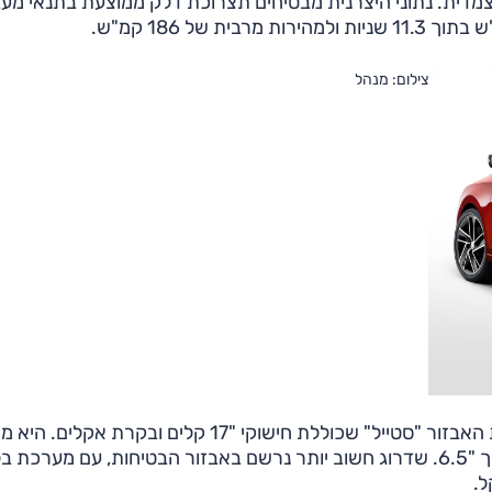
צמדית. נתוני היצרנית מבטיחים תצרוכת דלק ממוצעת בתנאי מע
צילום: מנהל
תוצע ברמת האבזור "סטייל" שכוללת חישוקי "17 קלים ובקרת אקלים.
כעת גם שמשות כהות ומערכת מולטימדיה חדשה עם מסך "6.5. שדרוג חשוב יותר נרשם באבזור הבטיחות, עם מער