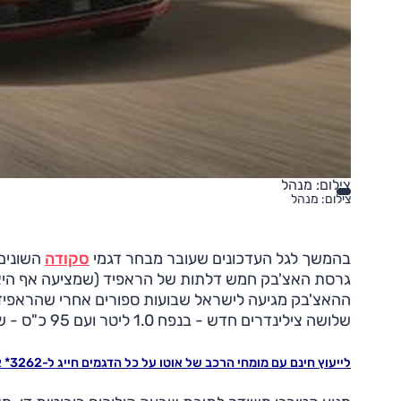
צילום: מנהל
צילום: מנהל
בהמשך לגל העדכונים שעובר מבחר דגמי
סקודה
השונים
גרסת האצ'בק חמש דלתות של הראפיד (שמציעה אף היא 
ההאצ'בק מגיעה לישראל שבועות ספורים אחרי שהראפיד 
שלושה צילינדרים חדש - בנפח 1.0 ליטר ועם 95 כ"ס - שמחליף את גרסת הארבעה צילינדרים בנפח 1.2 ליטר (90 כ"ס).
לייעוץ חינם עם מומחי הרכב של אוטו על כל הדגמים חייג ל-3262* או לחץ כאן