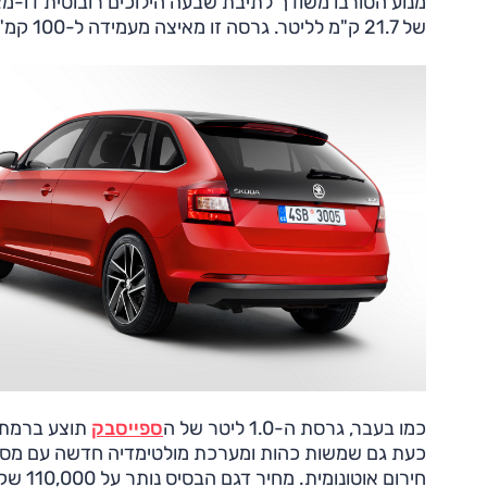
מנוע הטורבו משודך לתיבת שבעה הילוכים רובוטית דו-מ
של 21.7 ק"מ לליטר. גרסה זו מאיצה מעמידה ל-100 קמ"ש בתוך 11.3 שניות ולמהירות מרבית של 186 קמ"ש.
כמו בעבר, גרסת ה-1.0 ליטר של ה
ספייסבק
חירום אוטונומית. מחיר דגם הבסיס נותר על 110,000 שקל.