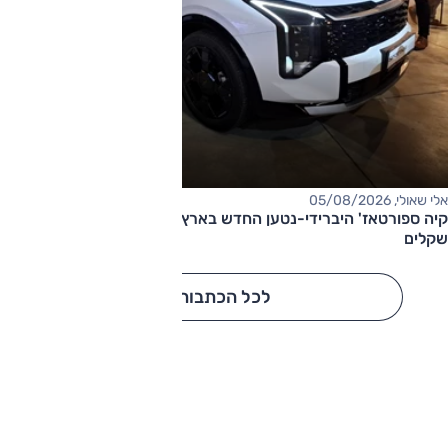
אלי שאולי, 05/08/2026
קיה ספורטאז' היברידי-נטען החדש בארץ – המחיר החל מ-220,000
שקלים
לכל הכתבות