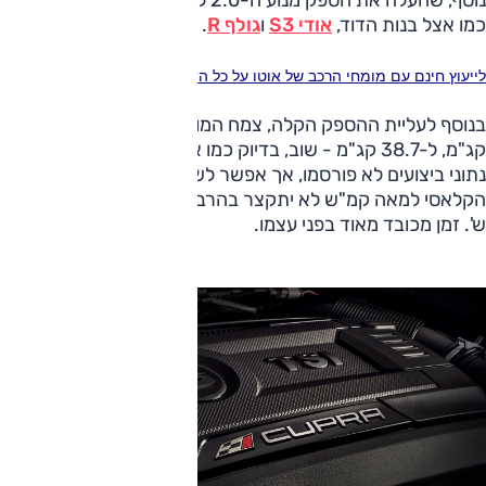
כמו אצל בנות הדוד,
אודי S3
ו
גולף R
.
לייעוץ חינם עם מומחי הרכב של אוטו על כל הדגמים חייג ל-3262* או לחץ כאן
בנוסף לעליית ההספק הקלה, צמח המומנט המרבי בשלושה
קג"מ, ל-38.7 קג"מ - שוב, בדיוק כמו אצל בנות הדוד האמורות.
נתוני ביצועים לא פורסמו, אך אפשר לשער שהשיפור במיאוץ
הקלאסי למאה קמ"ש לא יתקצר בהרבה, ועדיין יעמוד על כ-5.7
ש'. זמן מכובד מאוד בפני עצמו.