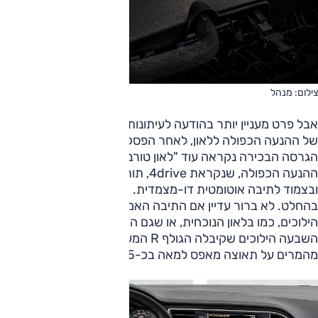
צילום: מנהל
אבל פרט מעניין יותר בהודעה לעיתונות הוא ההכרזה על חזרתה
של ההנעה הכפולה ללאון, לאחר הפסקה של יותר מעשור (כאשר
הגרסה הבכירה נקראה עוד "לאון טורבו"). אבל רק בערך -
ההנעה הכפולה, שנקראת 4drive, תותקן רק בגרסת הסטיישן,
ובצמוד לתיבה אוטומטית דו-מצמדית. אקשן סטיישן מסקרן
בהחלט. לא ברור עדיין אם התיבה האמורה תהיה עם שישה
הילוכים, כמו בלאון הנוכחית, או שגם היא תקבל את תיבת
השבעה הילוכים שקיבלה הגולף R המעודכנת. כך או כך, אנו
מהמרים על תאוצה מאפס למאה בכ-5 שניות.