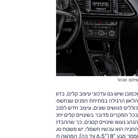
צילום: מנהל
וכמובן שיש גם עדכוני עיצוב קלים, בדומה לעדכונים שקיבלה
הלאון הרגילה במתיחת הפנים שנחשפה לאחרונה. שינויים אלו
כוללים פגושים שונים, עיצוב חדש לפנסים ושבכה חדשה - אם כי
בכל המקרים מדובר בשינויים קלים יחסית.גם בעיצוב סביבת
הנהג נעשו שינויים קטנים, כך שההבדל העיקרי הוא באבזור: בלם
החניה הוא עכשיו חשמלי, יש משטח טעינה אלחוטי לסמארטפון
ומסך מגע "8 ("6.5 עד כה), המהווה חלק ממערכת מידע/בידור