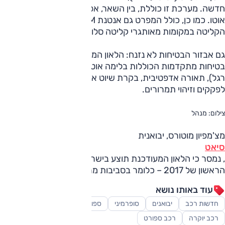
חדשה. מערכת זו כוללת, בין השאר, אפל קארפליי ואנדרואיד
אוטו. כמו כן, כולל המפרט גם אנטנת GSM המסייעת לשיפור
הקליטה במקומות מאותגרי קליטה סלולרית.
גם אבזור הבטיחות לא נזנח: הלאון המחודשת תוצע עם מערכות
בטיחות מתקדמות הכוללות בלימה אוטונומית (כולל זיהוי הולכי
רגל), תאורה אדפטיבית, בקרת שיוט אקטיבית עם מצב ייעודי
לפקקים וזיהוי תמרורים.
צילום: מנהל
מצ'מפיון מוטורס, יבואנית
סיאט
, נמסר כי הלאון המעודכנת תוצע בישראל כבר בסוף הרבעון
הראשון של 2017 – כלומר בסביבות מרץ.
עוד באותו נושא
חדשות רכב
יבואנים
סופרמיני
ספורט מוטורי
סקירות
רכב יוקרה
רכב ספורט