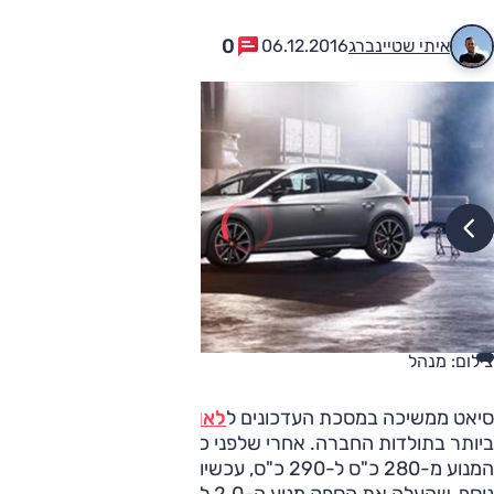
0
איתי שטיינברג
06.12.2016
צילום: מנהל
סיאט ממשיכה במסכת העדכונים ל
לאון
קופרה, הרכב החזק
ביותר בתולדות החברה. אחרי שלפני כ
שנה
העלתה את הספק
המנוע מ-280 כ"ס ל-290 כ"ס, עכשיו היא מדווחת על עדכון
נוסף, שהעלה את הספק מנוע ה-2.0 ל' טורבו ל-300 כ"ס. בדיוק