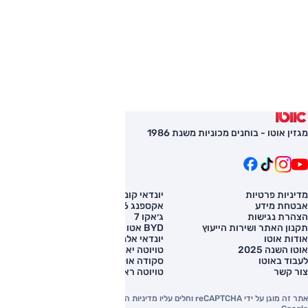
מגזין אוטו - בוחנים מכוניות משנת 1986
מדיניות פרטיות
יונדאי קונה
השוואת רכב
אבטחת מידע
אקספנג G6
רכב חדש
הצהרת נגישות
ג׳אקו 7
מחירון רכב
תקנון האתר ושירות הייעוץ
BYD אטו 3
מימון לרכב
אודות אוטו
יונדאי אלנטרה
אוטו השנה 2025
טויוטה יאריס קרוס
לעבוד באוטו
סקודה אוקטביה
צור קשר
טויוטה ראב 4
אתר זה מוגן על ידי reCAPTCHA וחלים עליו מדיניות הפרטיות והתנאים וההגבלות של