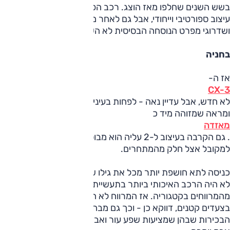
בשש השנים שחלפו מאז הוצג. רכב הפנאי הקטן אמנם הציע אז
עיצוב ספורטיבי וייחודי, אבל גם לאחר מספר עדכונים קוסמטיים
ושדרוגי מפרט הנוסחה הבסיסית לא השתנתה.
בחניה
אז ה-
CX-3
לא חדש, אבל עדיין נאה - לפחות בעינינו - עם קווים אתלטיים
ומראה שמזוהה מיד כ
מאזדה
. גם הקרבה בעיצוב ל-2 עליה הוא מבוסס, אינה גדולה מדי ביחס
למקובל אצל חלק מהמתחרים.
כניסה לתא חושפת יותר מכל את גילו של ה-CX-3, שמלכתחילה
לא היה הרכב האיכותי ביותר בתעשיית הרכב ולבטח לא
מהמרווחים בקטגוריה. אז המרווח לא השתפר אבל האיכות,
בצעדים קטנים, דווקא כן - וכך גם מבחר רמות הגימור. כולל
הבכירות שבהן שמציעות שפע עור ואבזור שמשווים לתא קצת