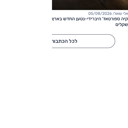
אלי שאולי, 05/08/2026
קיה ספורטאז' היברידי-נטען החדש בארץ – המחיר החל מ-220,000
שקלים
לכל הכתבות