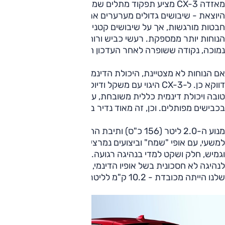
מאזדה CX-3 מציע תפקוד מתלים שמזכיר מאוד את ה-2 וה-3
היוצאת - שיבושים גדולים מערערים את הנוחות ולעיתים יוצרים
חבטות מורגשות, אך על שיבושים קטנים ומחוץ לעיר רוב הזמן,
הנוחות יותר ממספקת. רעשי כביש ורוח בולטים כבר במהירות
נמוכה, נקודה ששופרה לאחר העדכון האחרון אך עדיין בולטת.
אם הנוחות לא מצטיינת, היכולת הדינמית - ביחס לקטגוריה -
דווקא כן. ל-CX-3 היגוי עם משקל ודיוק טובים, אחיזת כביש
טובה ויכולת דינמית כללית משובחת, על סף המהנה אפילו
בכבישים מפותלים. וכן, זה מאוד נדיר ברכב פנאי.
מנוע ה-2.0 ליטר (156 כ"ס) ותיבת ההילוכים האוטומטית פועלים
למשעי, עם אופי "שמח" וביצועים נמרצים בנהיגה ספורטיבית
וגמיש, חלק ושקט למדי בנהיגה רגועה. למרות שה-CX-3 מפתה
לנהיגה לא חסכונית בשל אופיו הדינמי, תצרוכת הדלק במבחן
שלנו הייתה מכובדת - 10.2 ק"מ לליטר.