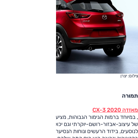
צילום: יצרן
תמורה
מאזדה CX-3 2020
, במיוחד ברמות הגימור הגבוהות, מציע חבילה ייחודית בקטגוריה
של עיצוב-אבזור-רושם-יוקרתי וגם יכולת דינמית. מנגד המרחב
לנוסעים, בידוד הרעשים ונוחות הנסיעה לוקים בחסר. אז אם אתם