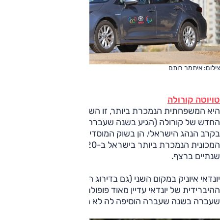
צילום: איתמר רותם
טויוטה קורולה
היא המשפחתית הנמכרת ביותר, זו השנה השניה ברציפות. הדור
החדש של קורולה (הגיע בשנה שעברה) ממשיך להיות פופורלי
בקרב הנהג הישראלי, הן בשוק המוסדי והן בפרטי. קורולה היא גם
המכונית הנמכרת ביותר בישראל ב-2020, וגם הישג זה נרשם
שנתיים ברצף.
יונדאי איוניק במקום השני (גם בדירוג הכללי). המשפחתית
ההיברידית של יונדאי עדיין מאוד פופולרית, מתיחת הפנים
שעברה בשנה שעברה הוסיפה לה לא מעט נקודות.