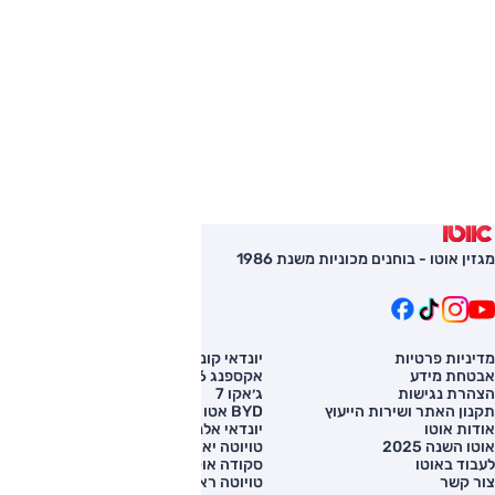
מגזין אוטו - בוחנים מכוניות משנת 1986
מדיניות פרטיות
יונדאי קונה
השוואת רכב
אבטחת מידע
אקספנג G6
רכב חדש
הצהרת נגישות
ג׳אקו 7
מחירון רכב
תקנון האתר ושירות הייעוץ
BYD אטו 3
מימון לרכב
אודות אוטו
יונדאי אלנטרה
אוטו השנה 2025
טויוטה יאריס קרוס
לעבוד באוטו
סקודה אוקטביה
צור קשר
טויוטה ראב 4