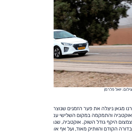
צילום: יואל פלרמן
רנו מגאן ניצלה את פער הזמנים שנוצר בהחלפת הדורות של
אוקטביה והתמקמה במקום השלישי עם ירידה התואמת את
צמצום היקף גודל השוק. אוקטביה, שנמכרה במרבית השנה
בדורה הקודם והוותיק מאוד, ועל אף אותו פער, ירדה רק למקום