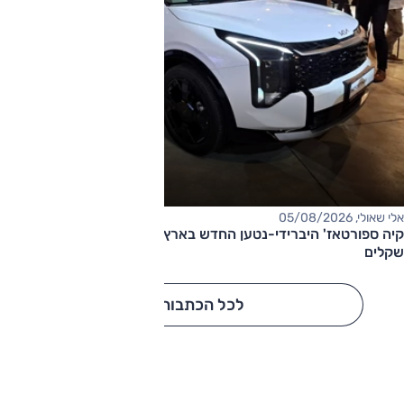
אלי שאולי, 05/08/2026
קיה ספורטאז' היברידי-נטען החדש בארץ – המחיר החל מ-220,000
שקלים
לכל הכתבות