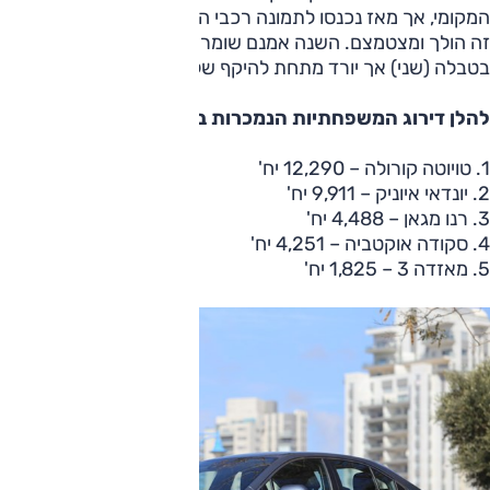
המקומי, אך מאז נכנסו לתמונה רכבי הפנאי הקומפקטיים סגמנט
זה הולך ומצטמצם. השנה אמנם שומר הסגמנט על מקומו
בטבלה (שני) אך יורד מתחת להיקף של 20% מכלל השוק.
להלן דירוג המשפחתיות הנמכרות ב-2020
1. טויוטה קורולה – 12,290 יח'
2. יונדאי איוניק – 9,911 יח'
3. רנו מגאן – 4,488 יח'
4. סקודה אוקטביה – 4,251 יח'
5. מאזדה 3 – 1,825 יח'