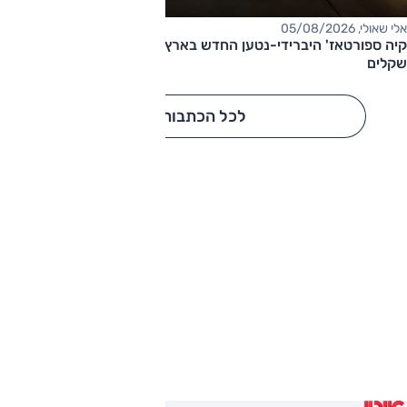
אלי שאולי, 05/08/2026
קיה ספורטאז' היברידי-נטען החדש בארץ – המחיר החל מ-220,000
שקלים
לכל הכתבות