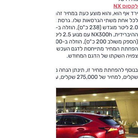
לקסוס NX
ירד אף הוא, והוא מוצע כעת במחיר זהה של 295,000 שקלים
לכל אחת משתי הגרסאות שלו. גרסת NX200t, המצוידת במנוע
2.0 ליטר מוגדש (238 כ"ס), הוזלה ב-4000 שקלים; הגרסה
ההיברידית, NX300h עם מנוע 2.5 ליטר ו-2 מנועים חשמליים
(הספק משולב 200 כ"ס), הוזלה ב-14,000 שקלים. יצוין כי
הפחתת המחיר מתייחסת לדגם העכשווי, ובעוד מספר חודשים
צפויה השקתו של הדגם המחודש.
בנוסף להפחתת מחיר זו, תינתן הנחה נוספת בסך 20,000
שקלים, למחיר של 275,000 שקלים, עבור שתי הגרסאות.​