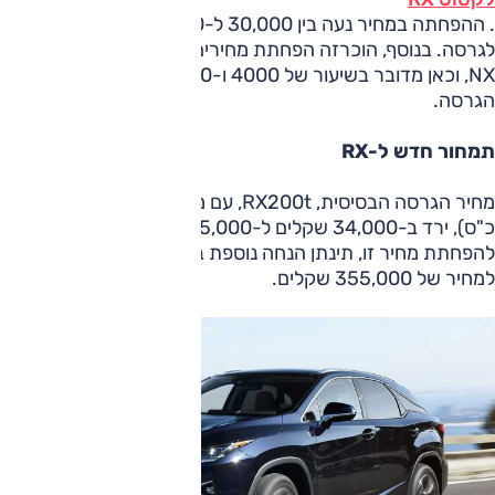
. ההפחתה במחיר נעה בין 30,000 ל-40,000 שקלים, בהתאם
לגרסה. בנוסף, הוכרזה הפחתת מחירים לרכב הפנאי הקומפקטי
NX, וכאן מדובר בשיעור של 4000 ו-14,000 שקלים לפי
הגרסה.
תמחור חדש ל-RX
מחיר הגרסה הבסיסית, RX200t, עם מנוע 2.0 ליטר טורבו (238
כ"ס), ירד ב-34,000 שקלים ל-365,000 שקלים. בנוסף
להפחתת מחיר זו, תינתן הנחה נוספת בסך 10,000 שקלים
למחיר של 355,000 שקלים.