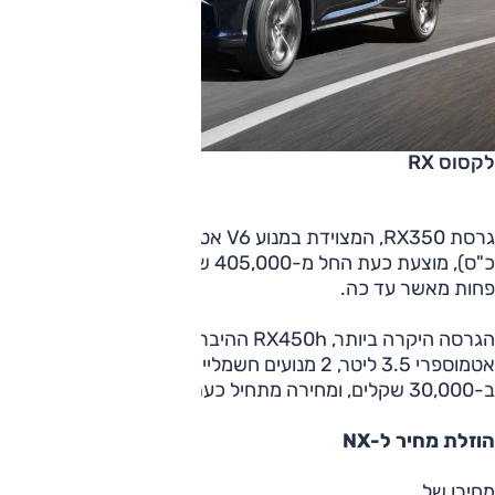
לקסוס RX
גרסת RX350, המצוידת במנוע V6 אטמוספרי 3.5 ליטר (300
כ"ס), מוצעת כעת החל מ-405,000 שקלים, 40,000 שקלים
פחות מאשר עד כה.
הגרסה היקרה ביותר, RX450h ההיברידית - בנזין V6
אטמוספרי 3.5 ליטר, 2 מנועים חשמליים (313 כ"ס) – הוזלה
ב-30,000 שקלים, ומחירה מתחיל כעת ב-445,000 שקלים.
הוזלת מחיר ל-NX
מחירו של