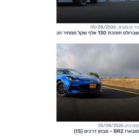
ניר בן טובים , 05/08/2026
שברולט חותכת 130 אלף שקל ממחיר הטאהו
קינן כהן, 05/08/2026
סובארו BRZ – מבחן דרכים (tS)