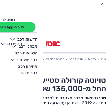
רוצים להת
פניה ב-WhatsApp
חדשות רכב
חיפוש רכב
+
-
מבחני רכב
השוואות רכב
רכב חשמלי
אוטו
כתבות
חדשות רכב
חדשות מקומיות
טויוטה קורולה סטיישן והאצ'בק – החל מ-135,000
מחירון רכב
רכב חדש
טויוטה קורולה סטיישן והאצ'בק –
החל מ-135,000 שקלים
שתי גרסאות מרכב מצטרפות למבחר של טויוטה קורולה
החדשה 2019 – שתיהן עם הנעה היברידית, לכל אחת שתי