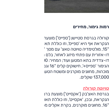
רמות גימור, מחירים
קורולה בגרסת סטיישן ('ספייס') מוצעת ברמת גימור בסיסית
הנקראת אף היא 'ספייס', וזו כוללת תאורת לד, חישוקים רגילים
"15, מולטימדיה טויוטה טאצ' עם מסך "8, בקרת אקלים
דו-אזורית עם פתחי מיזוג לאחור, בלם חנייה חשמלי, רצפה
דו-צדדית בתא המטען ועוד; המחיר: 135,000 שקלים. לרמת
הגימור 'ספייס+', חישוקים קלים "16 וגם מפתח חכם, שמשות
מוכהות, מחוונים מוקרנים ומשטח הטענה לסלולרי. המחיר:
137,000 שקלים.
טויוטה קורולה
בגרסת האצ'בק ('אקסייט') מוצעת ברמת גימור בסיסית
הנקראת, ובכן, 'אקסייט', וזו כוללת תאורת לד, חישוקים קלים
"16, מחוונים מוקרנים, בקרת אקלים מפוצלת עם פתחי מיזוג