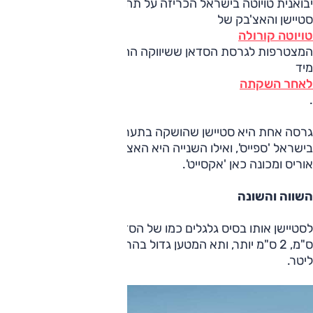
יבואנית טויוטה בישראל הכריזה על תחילת שיווקן של גרסאות
סטיישן והאצ'בק של
טויוטה קורולה
המצטרפות לגרסת הסדאן ששיווקה החל לפני מספר שבועות,
מיד
לאחר השקתה
.
גרסה אחת היא סטיישן שהושקה בתערוכת פריז 2018, ומכונה
בישראל 'ספייס', ואילו השנייה היא האצ'בק, המחליפה את הדגם
אוריס ומכונה כאן 'אקסייט'.
השווה והשונה
לסטיישן אותו בסיס גלגלים כמו של הסדאן, 270 ס"מ, אורכו 465
ס"מ, 2 ס"מ יותר, ותא המטען גדול בהרבה: 596 ליטר מול 471
ליטר.