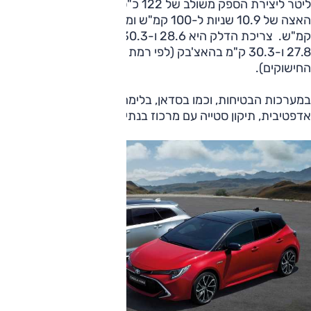
ליטר ליצירת הספק משולב של 122 כ"ס. נתוני הביצועים זהים:
האצה של 10.9 שניות ל-100 קמ"ש ומהירות מרבית של 180
קמ"ש. צריכת הדלק היא 28.6 ו-30.3 ק"מ/ליטר בסטיישן,
27.8 ו-30.3 ק"מ בהאצ'בק (לפי רמת הגימור, בהתאם לגודל
החישוקים).
במערכות הבטיחות, וכמו בסדאן, בלימה אוטונומית, בקרת שיוט
אדפטיבית, תיקון סטייה עם מרכוז בנתיב, עמעום אוטומטי ועוד.