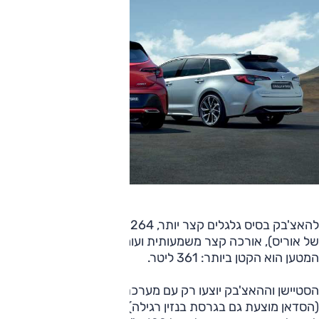
להאצ'בק בסיס גלגלים קצר יותר, 264 ס"מ (וארוך ב-4 ס"מ מזה
של אוריס), אורכה קצר משמעותית ועומד על 437 ס"מ, ותא
המטען הוא הקטן ביותר: 361 ליטר.
הסטיישן וההאצ'בק יוצעו רק עם מערכת ההנעה ההיברידית
(הסדאן מוצעת גם בגרסת בנזין רגילה) המבוססת על מנוע 1.8