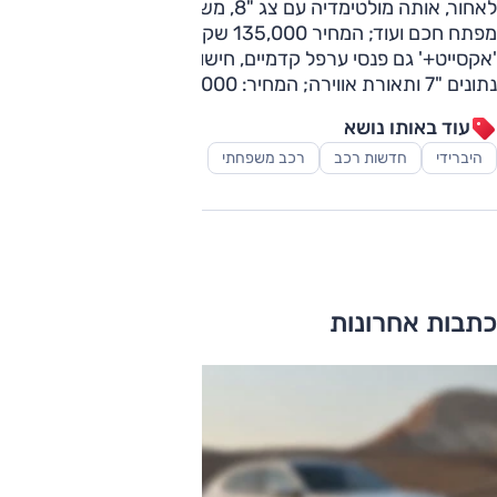
לאחור, אותה מולטימדיה עם צג "8, משטח טעינה לסלולרי,
מפתח חכם ועוד; המחיר 135,000 שקלים. ברמת הגימור
'אקסייט+' גם פנסי ערפל קדמיים, חישוקי "17, גג בצבע שחור, צג
נתונים "7 ותאורת אווירה; המחיר: 140,000 שקלים.
עוד באותו נושא
היברידי
חדשות רכב
רכב משפחתי
כתבות אחרונות