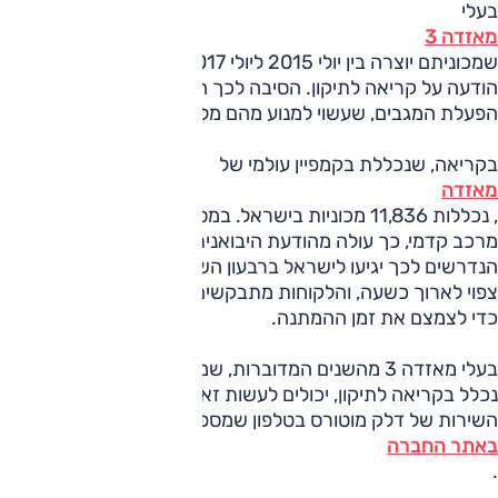
בעלי
מאזדה 3
שמכוניתם יוצרה בין יולי 2015 ליולי 2017, צפויים לקבל בקרוב
הודעה על קריאה לתיקון. הסיבה לכך היא כשל אפשרי במנגנון
הפעלת המגבים, שעשוי למנוע מהם מלפעול כנדרש.
בקריאה, שנכללת בקמפיין עולמי של
מאזדה
, נכללות 11,836 מכוניות בישראל. במסגרתה יוחלף מחשב
מרכב קדמי, כך עולה מהודעת היבואנית, שצופה כי החלקים
הנדרשים לכך יגיעו לישראל ברבעון השלישי של השנה. התיקון
צפוי לארוך כשעה, והלקוחות מתבקשים לתאם את ביצועו מראש,
כדי לצמצם את זמן ההמתנה.
בעלי מאזדה 3 מהשנים המדוברות, שמעוניינים לבדוק אם רכבם
נכלל בקריאה לתיקון, יכולים לעשות זאת באמצעות מוקד
השירות של דלק מוטורס בטלפון שמספרו 08-9139995 או
באתר החברה
.