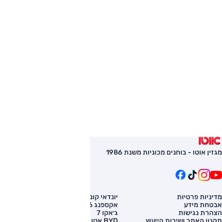
מגזין אוטו - בוחנים מכוניות משנת 1986
מדיניות פרטיות
יונדאי קונה
השוואת רכב
אבטחת מידע
אקספנג G6
רכב חדש
הצהרת נגישות
ג׳אקו 7
מחירון רכב
תקנון האתר ושירות הייעוץ
BYD אטו 3
מימון לרכב