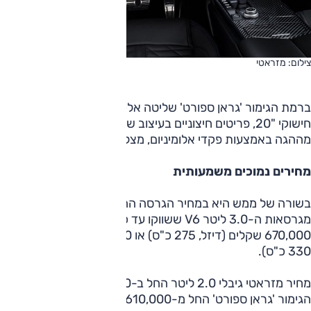
צילום: מזראטי
ברמת הגימור 'גראן ספורט' שליטה אלקטרונית בבולמי הזעזועים,
חישוקי "20, פריטים חיצוניים בעיצוב שונה, תפעול הילוכים
מההגה באמצעות פקדי אלומיניום, מצלמות היקפיות ועוד.
מחירים נמוכים משמעותית
בשורה של ממש היא במחיר הגרסה החדשה, הזולה משמעותית
מגרסאות ה-3.0 ליטר V6 ששווקו עד כה, ומחירן עמד על
670,000 שקלים (דיזל, 275 כ"ס) או 690,000 שקלים (בנזין,
330 כ"ס).
מחיר מזראטי גיבלי 2.0 ליטר החל ב-550,000 שקלים, וברמת
הגימור 'גראן ספורט' החל מ-610,000 שקלים.