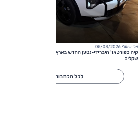
אלי שאולי, 05/08/2026
קיה ספורטאז' היברידי-נטען החדש בארץ – המחיר החל מ-220,000
שקלים
לכל הכתבות