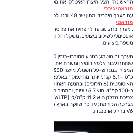
הראשונה", הציג היצרן האיטלקי את מכונית הסלון
מזראטי גיבלי
עם מערך היברידי מתון של 48 וולט. לפי
מזראטי
, מערך כזה, שנועד להפחית את פליטת הזיהום של המנוע, הוא
אופטימלי לשילוב ביצועים, משקל וחלוקתו, ואנשיה מציינים כי
משפר ביצועים.
מערך זה הוטמע במנוע הטורבו-בנזין 2.0 ליטר 4 צילינדרים
שפותח עבור אלפא רומיאו ומשרת את ג'וליה וסטלביו. המנוע,
המצויד במגדש-על חשמלי, מייצר 330 כ"ס ו-45.9 קג"מ (50
כ"ס ו-5.1 קג"מ יותר מהתפוקה באלפא). אין שינוי בתיבה
האוטומטית (8 הילוכים) ובהנעה האחורית. משך ההאצה מ-0
ל-100 קמ"ש הוא 5.7 שניות, והמהירות המרבית 255 קמ"ש.
צריכת הדלק היא 11.2 ק"מ/ל' (WLTP), טובה ב-20% מאשר
בגרסה הקודמת; עד כה שווקה בארץ גיבלי עם מנוע 3.0 ליטר
V6 בדיזל או בבנזין.