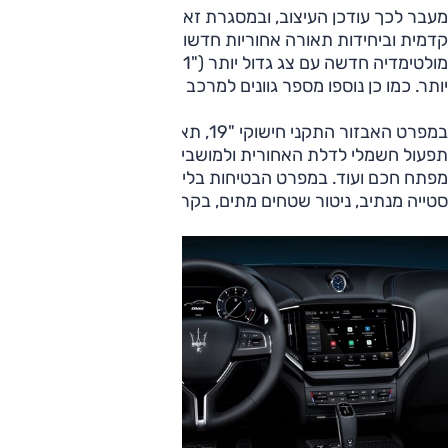
מעבר לכך עודכן העיצוב, ובמסגרת זאת צוידה גיבלי בשבכה
קדמית וביחידות תאורה אחוריות חדשות. בסביבת הנהג,
מולטימדיה חדשה עם צג גדול יותר ("10.1) ומחוונים עדכניים
יותר. כמו כן נוספו מספר גוונים למרכב ולפנים הרכב.
במפרט האבזור התקני חישוקי "19, תאורת קסנון, גג זכוכית,
תפעול חשמלי לדלת האחורית ולמושבים הקדמיים, ריפוד עור,
מפתח חכם ועוד. במפרט הבטיחות בלימה אוטונומית, התרעת
סטייה מנתיב, ניטור שטחים מתים, בקרת שיוט אדפטיבית.