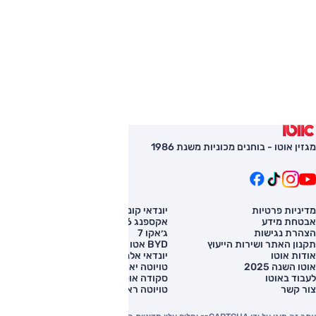
מגזין אוטו - בוחנים מכוניות משנת 1986
מדיניות פרטיות
יונדאי קונה
השוואת רכב
אבטחת מידע
אקספנג G6
רכב חדש
הצהרת נגישות
ג׳אקו 7
מחירון רכב
תקנון האתר ושירות הייעוץ
BYD אטו 3
מימון לרכב
אודות אוטו
יונדאי אלנטרה
אוטו השנה 2025
טויוטה יאריס קרוס
לעבוד באוטו
סקודה אוקטביה
צור קשר
טויוטה ראב 4