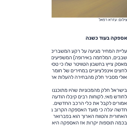
צילום: עזרא רפאל
אספקה בעוד כשנה
עליית המחיר מגיעה על רקע המשברים המרובים (קורונה,
שבבים, המלחמה באירופה) המשפיעים על תעשיית הרכב. אילון
מאסק צייץ בחשבון הטוויטר שלו כי טסלה וחברת ספייס-X חוות
לחצים אינפלציוניים במחירים של חומרי הגלם והלוגיסטיקה, וזה
אולי מסביר חלק מהבחירה להעלות את המחיר בחדות.
בישראל חלק מהמכוניות שהיו מתוכננות למסירה בפברואר נדחו
לחודש מאי, לקוחות רבים קיבלו הודעה על כך זמן קצר לפני שהיו
אמורים לקבל את כלי הרכב החדשים. מי שיזמין כעת טסלה
חדשה יגלה כי מועד האספקה הקרוב ביותר לדגמי ההנעה
האחורית והטווח הארוך הוא בפברואר 2023, אלא אם בוחרים
בכמה תוספות יקרות אז האספקה היא לחודש נובמבר. גרסת