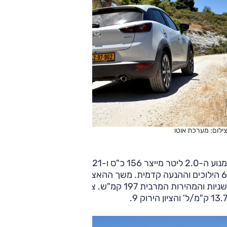
צילום: מערכת אוטו
מנוע ה-2.0 ליטר מייצר 156 כ"ס ו-21 קג"מ, לתיבה האוטומטית
6 הילוכים וההנעה קדמית. משך ההאצה מ-0 ל-100 קמ"ש 9.1
שניות והמהירות המרבית 197 קמ"ש. צריכת הדלק המשולבת
13.7 ק"מ/ל' והציון הירוק 9.