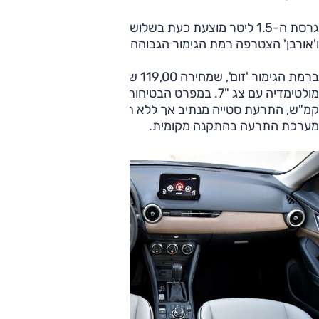
גרסת ה-1.5 ליטר מוצעת כעת בשלוש רמות גימור, ול'זום',
ו'אורבן' הצטרפה רמת הגימור הגבוהה 'פיור'.
ברמת הגימור 'זום', שמחירה 119,00 שקלים, חישוקי "16,
מולטימדיה עם צג "7. במפרט הבטיחות בלימה אוטונומית עד 80
קמ"ש, התרעת סטייה מנתיב אך ללא תיקון. ברמת גימור זו
מערכת התרעה בהתקנה מקומית.