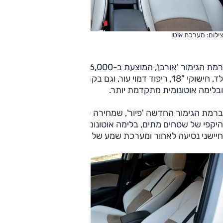
צילום: מערכת אוטו
רמת הגימור 'אורבן', המוצעת ב-126,000 שקלים, כוללת תאורת
לד, חישוקי "18, ריפוד דמוי עור, וגם בקרת שיוט אדפטיבית
ובלימה אוטונומית מתקדמת יותר.
ברמת הגימור החדשה 'פיור', שמחירה 136,000 שקלים, ניטור
היקפי של שטחים מתים, בלימה אוטונומית גם לאחור, ובנוסף
חיישני נסיעה לאחור ומערכת שמע של בוז.