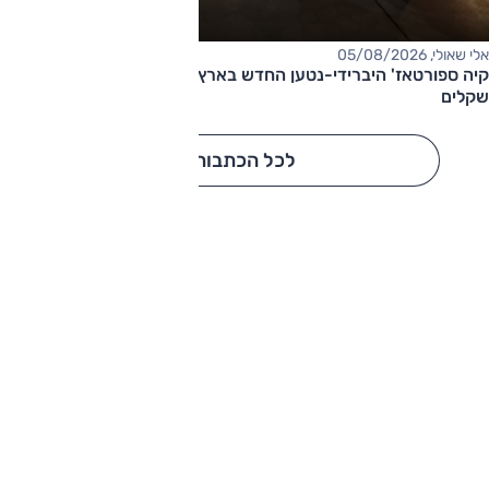
אלי שאולי, 05/08/2026
קיה ספורטאז' היברידי-נטען החדש בארץ – המחיר החל מ-220,000
שקלים
לכל הכתבות