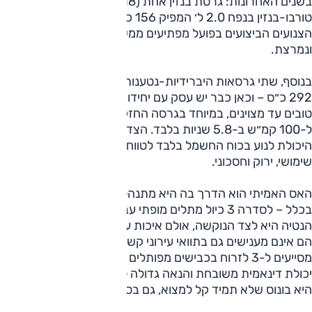
בשנים האחרונות: גרסת בנזין אחת (318) המציעה מנוע
טורבו-בנזין בנפח 2.0 ל׳ המפיק 156 כ״ס – ולמרות המספרים
הצנועים הביצועים בפועל מפתיעים ממש והתחושה קלילה
ונמרצת.
בנוסף, שתי גרסאות היברידיות-נטענות בהספק של 204 כ״ס או
292 כ״ס – וכאן כבר יש עסק עם יחידות הנעה בעלות ביצועים
טובים עד מצוינים, במיוחד בגרסה החזקה המסוגלת להאיץ
ל-100 קמ״ש ב-5.8 שניות בלבד. הצד השני של המשוואה הוא
היכולת לנוע בכוח החשמל בלבד לטווח מוצהר של עד 56 ק״מ –
שימושי, ירוק וחסכוני.
האס האמיתי הוא הדרך בה היא מתנהלת בכביש המפותל, ואולי
בכלל – לסדרה 3 כיול מתלים מופתי עבור הנהג הספורטיבי.
הנטיה היא לצד הנוקשה, אולם איכות עבודת המתלים טובה ולכן
הם אינם מענישים גם בתוואי עירוני קשוח. מנגד, המתלים הטובים
מסייעים ל-3 לזרוח בכבישים מפותלים עם התנהגות כביש טובה,
יכולת דינאמית משובחת והנאה גדולה לנהג. ההנעה האחורית
היא בונוס שלא תמיד קל למצוא, גם בסגמנט הזה.