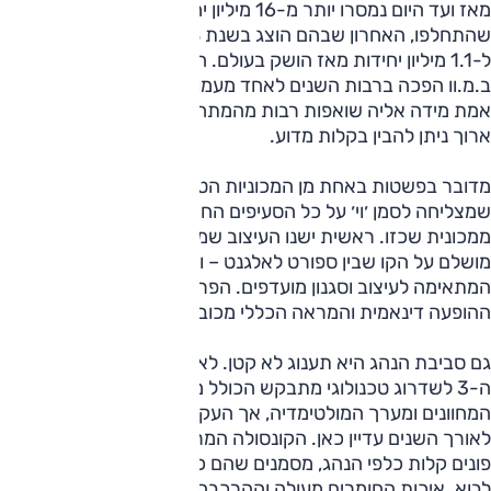
מאז ועד היום נמסרו יותר מ-16 מיליון יחידות לאורך שבעה דורות
שהתחלפו, האחרון שבהם הוצג בשנת 2018 וממנו נמסרו מעל
ל-1.1 מיליון יחידות מאז הושק בעולם. המשפחתית הגדולה של
ב.מ.וו הפכה ברבות השנים לאחד מעמודי התווך של הסגמנט,
אמת מידה אליה שואפות רבות מהמתחרות. ואחרי סיבוב לא
ארוך ניתן להבין בקלות מדוע.
מדובר בפשטות באחת מן המכוניות הטובות ביותר בסגמנט, כזו
שמצליחה לסמן ׳וי׳ על כל הסעיפים החשובים להם ניתן לצפות
ממכונית שכזו. ראשית ישנו העיצוב שמצליח להלך באופן כמעט
מושלם על הקו שבין ספורט לאלגנט – וקחו אותה ברמת הגימור
המתאימה לעיצוב וסגנון מועדפים. הפרופורציות נהדרות,
ההופעה דינאמית והמראה הכללי מכובד.
גם סביבת הנהג היא תענוג לא קטן. לאחר מתיחת הפנים זכתה
ה-3 לשדרוג טכנולוגי מתבקש הכולל מסך ענק עליו מוצגים לוח
המחוונים ומערך המולטימדיה, אך העקרונות שליוו את ה-3
לאורך השנים עדיין כאן. הקונסולה המרכזית ומסך המולטימדיה
פונים קלות כלפי הנהג, מסמנים שהם כאן בשבילו כרמז להמשך
לבוא. איכות החומרים מעולה וההרכבה הדוקה – הכל מייצר