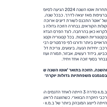
תחרות אוטו השנה 2024 הגיעה לסיומה, וזו השנה ה-29
ברציפות מאז יצאה לדרך. כבכל שנה, גם הפעם צוות הכתבים
של 'אוטו' התכנס לשורת דיונים ארוכה אשר בסופה, ובשקלול
קולות הקוראים, נבחרה הזוכה גדולה בתחרות עליה תוכלו
לקרוא כאן בהרחבה. לצד הפרס הגדול נבחרו גם הזוכות והזוכים
בקטגוריות השונות. בכל קטגוריה וקטגוריה נשקלו המתמודדים
הראויים ביותר ודורגו לפי פרמטרים רבים המהווים שיקול בקניית
רכב: יחידות הנעה, ביצועים, צריכת דלק, נוחות נסיעה, התנהגות
כביש, בידוד רעשים, אבזור, תמורה ועוד. ובכל סגמנט וסגמנט
נבחר בסוף זוכה אחד ויחיד.
והשנה, הזוכה בתואר 'אוטו השנה של ישראל 2024
בסגמנט משפחתיות גדולות יוקרה׳ היא –
ב.מ.וו סדרה 3
.
ב.מ.וו סדרה 3 הייתה לאחד הדגמים החשובים ביותר של מותג
רכבי היוקרה הבווארי. כשהוצגה לראשונה בשנת 1975 היא
הייתה לייצוג המובהק ביותר של ב.מ.וו כפי שאנו מכירים אותה