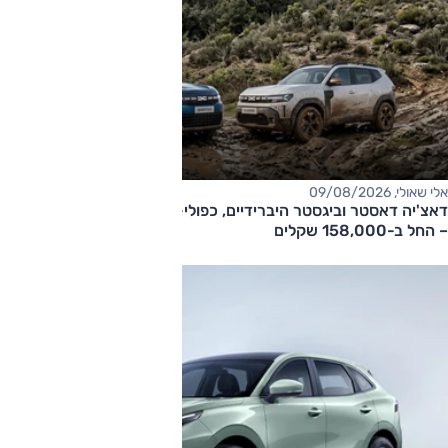
אלי שאולי, 09/08/2026
דאצ'יה דאסטר וביגסטר היברידיים, כפולי-הנעה עם תיבה אוטומטית
– החל ב-158,000 שקלים