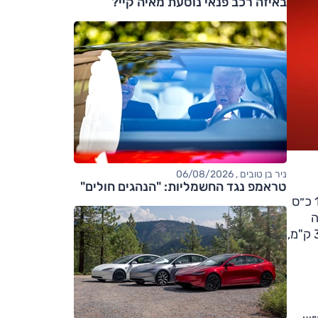
באיזה רכב פנאי נוסעת מאיה קיי?
ניר בן טובים , 06/08/2026
טראמפ נגד החשמליות: "הנהגים חולים"
במקביל החל השיווק של אייסמן בגרסה E שעד כה לא הגיעה אלינו. בדומה לגרסה E בקופר החשמלית, ההספק דומה: 184 כ״ס
 הטעינה
המהירה 75 קילוואט. להשוואה, ב-SE התפוקה 218 כ״ס, 33.6 קג״מ, 100 קמ"ש ב-7.1 שניות, סוללת 54.2 קוט״ש ל-396 ק"מ,