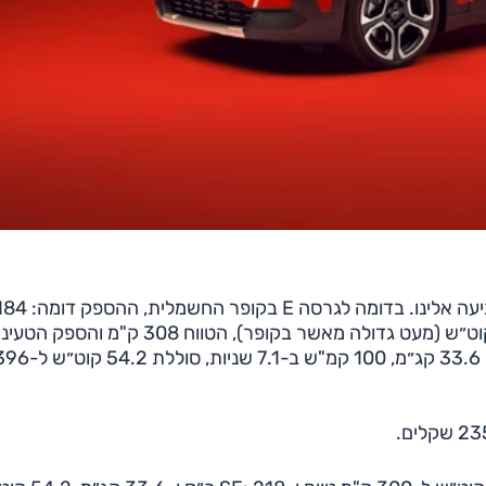
ו-29.6 קג״מ, 7.9 שניות ל-100; לגרסה זו סוללת 42.5 קוט״ש (מעט גדולה מאשר בקופר), הטווח 308 ק"מ והספק