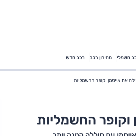
טויוטה ראב 4, קיה
ב חשמלי
מחירון רכב
רכב חדש
רכבי הסלב
ספורטאז' לונג ויונדאי
"הצל"
טוסון לונג ראש בראש: על
הנייר ועל הכביש
זילה את אייסמן וקופר החשמליות
ן וקופר החשמליות
ייסמן עם סוללה קטנה יותר