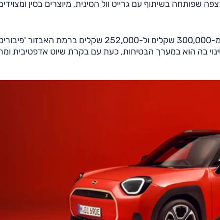
הוצגו ב-2024, חולקים אותה רצפה שפותחה בשיתוף עם גרייט וול הסינית, מיוצרים בסין ומצוידים
מיני אייסמן בגרסת 'SE' הוזל ב-48,000 שקלים ו-16%, מ-300,000 שקלים ול-252,000 שקלים ברמת האבזור 'פיבו
נוי בה הוא במערך הבטיחות, כעת עם בקרת שיוט אדפטיבית ומרכ