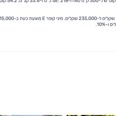
קופר מוצעת בגרסאות E – 184 כ״ס ו-29.6 קג״מ, 40.7 קוט״ש ל-300
גרסת SE הוזלה ב-45,000 שקלים (16%), מ-280,000 שקלים ל-235,000 שקלים. מיני קופר E 