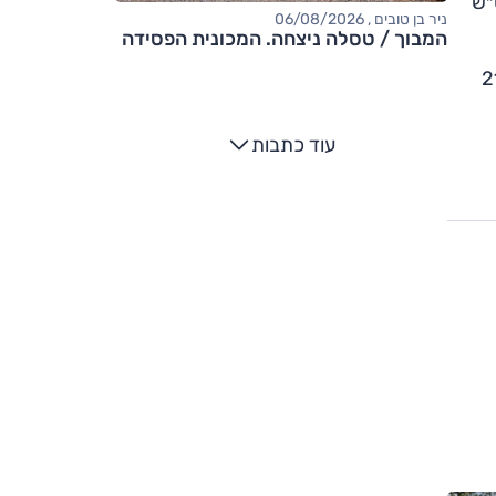
 ק"מ טווח ו-SE: 218 כ״ס ו-33.6 קג״מ, 54.2 קוט״ש
ניר בן טובים , 06/08/2026
המבוך / טסלה ניצחה. המכונית הפסידה
מוצעת כעת ב-215,000
עוד כתבות