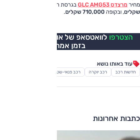
מחיר
מרצדס GLC AMG53
בגרסת המרכב הרגילה
680,000
שקלים
, ובקופה
710,000 שקלים
.
הצטרפו
לוואטסאפ של אוטו, כל העדכונים
בזמן אמת
עוד באותו נושא
חדשות רכב
רכב יוקרה
רכב פנאי-שטח
כתבות אחרונות