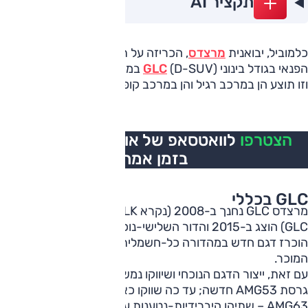
תקציר AI
כלמוביל, יבואנית
מרצדס
, הכריזה על תחילת השיווק של דגם
הפנאי בגודל בינוני (D-SUV)
GLC
במהדורת הביצועים AMG53,
וזו תוצע הן במרכב רגיל והן במרכב קופה.
הצטרפו
לוואטסאפ של אוטו, כל העדכונים
בזמן אמת
GLC בכללי
מרצדס GLC נחנך ב-2008 (נקרא GLK), הדור השני (ראשון כ-
GLC) הוצג ב-2015 והדור השלישי-נוכחי הושק ב-2022. השנה
הוכרז דגם חדש במהדורה כל-חשמלית, והוא שונה מהיסוד מזה
המוכר.
עם זאת, ייצור הדגם הנוכחי ושיווקו נמשך, ובתחילת השנה הוצגה
גרסת AMG53 חדשה; עד כה שווקו כאן גרסאות AMG43 ו-
AMG63 – שתיהן היברידיות-נטענות עם מנוע טורבו-בנזין 2.0