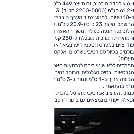
ו-6 צילינדרים בטור, זה מייצר 449 כ"ס (5800-6100 סל"ד)
ו-61.2 קג"מ (2200-5000 סל"ד), 65.3 קג"מ בהגדשת-יתר
ל-10 שניות. למנוע צמוד מערך היברידי-מתון (48 וולט), והמנוע
החשמלי מייצר 23 כ"ס ו-20.9 קג"מ. לתיבה האוטומטית 9
הילוכים, ההנעה כפולה, משך ההאצה ל-100 קמ"ש 4.2 שניות
והמהירות המרבית מוגבלת ל-250 קמ"ש.
עוד יצוינו במפרט הטכני: דיפרנציאל אחורי מוגבל-החלקה,
בולמים בכיול ספורטיבי נשלטים-אלקטרונית, היגוי אחורי (2.5
מעלות).
הממדים ללא שינוי ביחס לגרסאות האחרות, כמעט זהים בשתי
הגרסאות. בסיס הגלגלים והרוחב זהים, 289 ס"מ ו-192 ס"מ.
הקופה ארוך ב-4 ס"מ ונמוך ב-3 ס"מ מהדגם הרגיל: 479 ו-160
ס"מ בהתאמה.
כמובן, העיצוב אגרסיבי מהרגיל בזכות פריטי עיצוב חיצוניים,
וכאלה ייעודיים נמצאים גם בתוך הרכב.