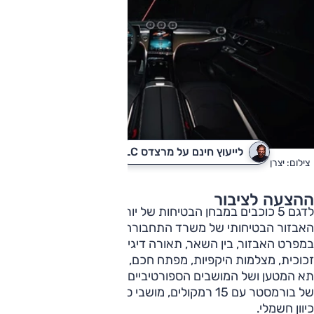
לייעוץ חינם על מרצדס GLC
לקבלת הצעת מחיר
צילום: יצרן
ההצעה לציבור
לדגם 5 כוכבים במבחן הבטיחות של יורו NCAP, ולפי רמת
האבזור הבטיחותי של משרד התחבורה הציון שלו הוא 8 מתוך 8.
במפרט האבזור, בין השאר, תאורה דיגיטלית, חישוקי "20, גג
זכוכית, מצלמות היקפיות, מפתח חכם, תפעול חשמלי של דלת
תא המטען ושל המושבים הספורטיביים הקדמיים, מערכת שמע
של בורמסטר עם 15 רמקולים, מושבי ספורט קדמיים עם תפעול
כיוון חשמלי.