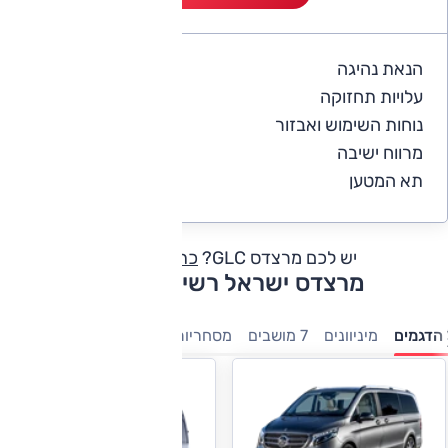
הנאת נהיגה
5
עלויות תחזוקה
4
נוחות השימוש ואבזור
5
מרווח ישיבה
5
תא המטען
5
יש לכם מרצדס GLC?
כתבו חוות דעת
מרצדס ישראל רשימת דגמים
הדגמים
מיניוונים
7 מושבים
מסחריות
חשמלי
היברידיות
משפ