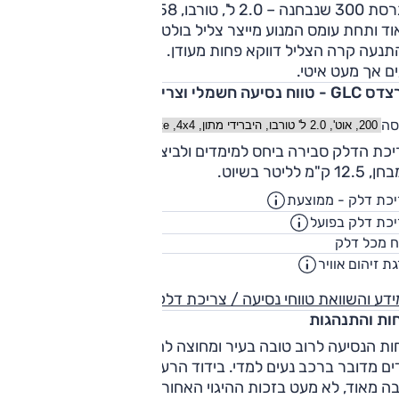
ות המרבית מוגבלת ל-250 קמ"ש.
בגרסת 300 שנבחנה – 2.0 ל', טורבו, 258 כ"ס – ביצועים טובים
ד ותחת עומס המנוע מייצר צליל בולט בעל אופי ספורטיבי.
גרסת 53AMG זוכה גם לכיול ייעודי למתלים ולבולמים האדפטיביים,
נעה קרה הצליל דווקא פחות מעודן. תיבת ההילוכים פועלת באופ
מכת מרכב, מערכת בלימה משופרת, מערכת היגוי אחורית (עד
ם אך מעט איטי.
מיגים רחבים ועוד.
 טווח נסיעה חשמלי וצריכת דלק
סה
צריכת הדלק סבירה ביחס למימדים ולביצועים – 8.9 ק"מ לליטר
12 ק"מ לליטר בשיוט.
כת דלק - ממוצעת
12.8
ק"מ/ליט
כת דלק בפועל
10.3
ק"מ/ליט
62
ח מכל דלק
ליט
ת זיהום אוויר
5
דע והשוואת טווחי נסיעה / צריכת דלק
חות והתנהגות
חות הנסיעה לרוב טובה בעיר ומחוצה לה, למעט במעבר על שיבוש
ם מדובר ברכב נעים למדי. בידוד הרעשים מצוין. התנהגות הכבי
בה מאוד, לא מעט בזכות ההיגוי האחורי האקטיבי שהיה ברכב