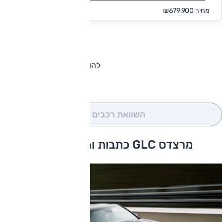
החל מ-₪
6,271
מחיר
₪679,900
להורדת קטלוג מרצדס GLC
השוואת רכבים
(0)
מרצדס GLC כתבות ומבחני דרכים