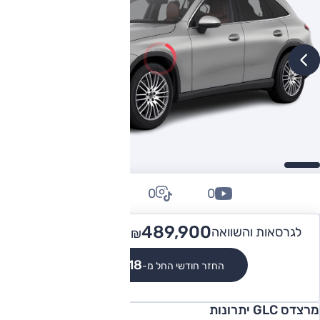
0
0
0
679,900
489,900 -
לגרסאות והשוואה
₪
₪
₪4,518
החזר חודשי החל מ-
מרצדס GLC יתרונות