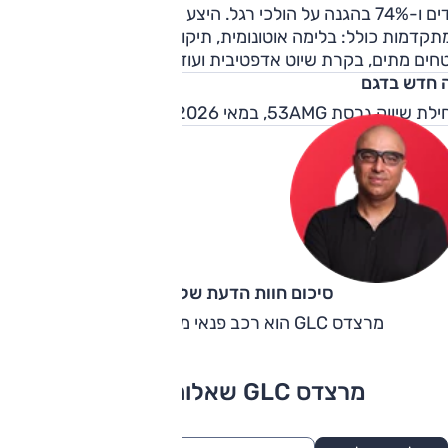
ילדים ו-74% בהגנה על הולכי רגל. היצע מערכות הבטיחות
קדמות כולל: בלימה אוטונומית, תיקון סטייה, ניטור אקטיבי של
חים מתים, בקרת שיוט אדפטיבית ועוד.
 חדש בדגם
ת שיווק גרסת 53AMG, במאי 2026.
סיכום חוות הדעת של קינן כהן
מרצדס GLC הוא רכב פנאי משובח ומאוד יקר.
מרצדס GLC שאלות ותשובות