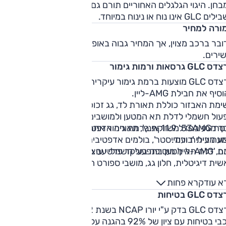
חן. היגוי הגלגלים האחוריים תורם גם לתמרון עירוני. דווקא
G אינו נוח או נינוח במיוחד.
ורה למחיר
בר ברכב מצוין, אך המחיר גבוה באופן ניכר מזה של המתחרים
ירים.
G גרסאות ורמות גימור
מרצדס GLC מוצעות ברמת גימור עיקרית אחת, 'עלית', עליה ניתן
יף את חבילת AMG-ליין.
ימת האבזור כוללת תאורת לד, גג זכוכית, בקרת אקלים מפוצלת,
ול חשמלי לדלת תא המטען ולמושבים הקדמיים, ריפוד דמוי עור,
מסך מגע בגודל 11.9 אינץ', תאורה אדפטיבית, מצלמות היקפיות,
גרסת 53AMG משווקת ברמת גימור אחת, 'רייסינג', הכוללת: מער
גה עילית ועוד.
 מבית 'בורמייסטר', בולמים אדפטיבים, מצלמות היקפיות, מפתח
ה בעיקר פרטי עיצוב בחוץ ובפנים.
ם, דלת תא מטען בתפעול חשמלי עם פתיחה ללא מגע, תאורה
ית דיגיטלית, חלון גג, מושבי ספורט חשמליים עם חימום, מערכת
ה אוטומטית ועוד.
א עוד
קרא פחות
 GLC בטיחות
מרצדס GLC בדק ע"י יורו NCAP בשנת 2022 וקיבל דירוג של 5
כוכבי בטיחות עם ציון של 92% בהגנה על מבוגרים, 90% בהגנה על