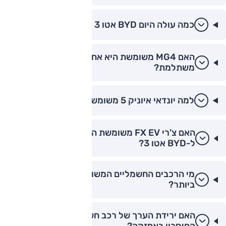
כמה עולה היום BYD אטו 3 משומש?
האם MG4 משומשת היא אחת מכונית חשמלית
משתלמת?
למה יונדאי איוניק 5 משומשת עדיין מבוקשת?
האם צ'רי FX EV משומשת היא אלטרנטיבה טובה
ל-BYD אטו 3?
מי הרכבים החשמליים המשומשים הפופולריים
ביותר?
האם ירידת הערך של רכב חשמלי מבטלת את