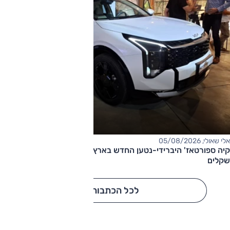
אלי שאולי, 05/08/2026
קיה ספורטאז' היברידי-נטען החדש בארץ – המחיר החל מ-220,000
שקלים
לכל הכתבות