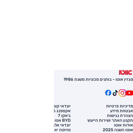
מגזין אוטו - בוחנים מכוניות משנת 1986
מדיניות פרטיות
יונדאי קונה
השוואת רכב
אבטחת מידע
אקספנג G6
רכב חדש
הצהרת נגישות
ג׳אקו 7
מחירון רכב
תקנון האתר ושירות הייעוץ
BYD אטו 3
מימון לרכב
אודות אוטו
יונדאי אלנטרה
אוטו השנה 2025
טויוטה יאריס קרוס