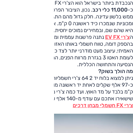
הנכבדת ביותר בישראל הוא הצ'רי EV FX שממנו נמכרו עד היום
כ-
11,000 כלי רכב
. נכון, הציבור הפרטי לא הסתער עליו, וזה
ממש בלשון עדינה. חלק גדול מהם התגלגלו לשוק כגיולים
ומכוניות שנמכרו כיד ראשונה 0 ק"מ. אולם השורה התחתונה
היא שהם שם, ובמחירים נמוכים יחסית.
ה
צ'רי EV FX
נתנה פרשנות עממית ומודרנית לאטו 3 עם מנוע
בהספק דומה, טווח חשמלי באותו האזור של כ-350 ק"מ בעולם
האמיתי, עיצוב מעט מודרני יותר לצד כמה מגרעות בולטות
לעומת האטו 3 בגזרת מרווח הפנים, התנהלות המערכות, נוחות
הנסיעה והתחושה הכללית.
מה הולך בשוק?
ניתן למצוא בלוח יד 2 64 צ'רי חשמליות למכירה, ממחיר של
כ-97 אלף שקלים לאחת יד ראשונה מודל 2024 עם 34 אלף
ק"מ בלבד על מד האוץ. ועד כמה צ'רי מודל 2025 0 ק"מ
שישאירו אתכם עם עודף מ-140 אלף שקלים.
צ׳רי FX חשמלי מבחן דרכים