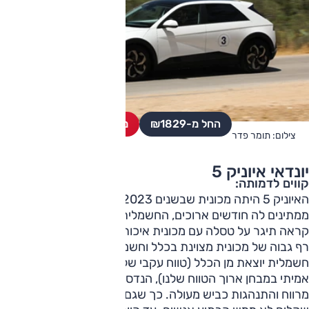
החל מ-₪
1829
מחפשים רכב יד שניה?
צילום: תומר פדר
יונדאי איוניק 5
קווים לדמותה:
האיוניק 5 היתה מכונית שבשנים 2022-2023 אנשים היו
ממתינים לה חודשים ארוכים, החשמלית הקוריאנית שבפירוש
קראה תיגר על טסלה עם מכונית איכותית, די יקרה, אבל סימנה
רף גבוה של מכונית מצוינת בכלל וחשמלית בפרט. עם יעילות
חשמלית יוצאת מן הכלל (טווח עקבי של 460 ק"מ בתנאי עולם
אמיתי במבחן ארוך הטווח שלנו), הנדסת אנוש מצוינת, נוחות,
מרווח והתנהגות כביש מעולה. כך שגם מחיר של רבע מיליון