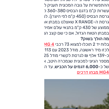
ההתפשרות על גובה המכונית תעניק לכם תיאורטית עוד כמה
עשרות ק"מ בדגם הבסיס 360-380 ק"מ בתנאי המבחן של
גרסת הבסיס (450 ק"מ לפי היצרן). למרחיקים לנסוע יש את
גרסת ה-X RANGE שאצלנו במבחן ארוך הטווח התייצבה על
ממוצע של 430 ק"מ בתנאי עולם אמיתי ורשמה גם 490 ק"מ
במבחן הטווח הגדול, אם כי שם קצב הנסיעה היה מתון יותר.
מה הולך בשוק?
בלוח יד 2 תוכלו למצוא 73 רכבי
4 MG
למכירה, החל מ-75,500
לכזו מיד ראשונה, מודל 2023 עם 113 אלף ק"מ בספידומטר ועד
כ-139 אלף ₪ לגרסת לקשרי מודל 2025 יד ראשונה 0 ק"מ.
מספר הגיוני למכונית שנמכרה היטב, אבל במספרים צנועים יותר
של כ-
6,000 דגמים על הכביש
, עד היום בישראל.
MG4 מבחן דרכים