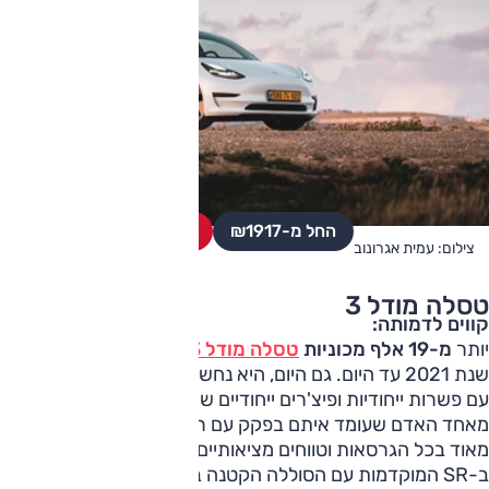
החל מ-₪
1917
מחפשים רכב יד שניה?
צילום: עמית אגרונוב
טסלה מודל 3
קווים לדמותה:
יותר
מ-19 אלף מכוניות
טסלה מודל 3
נמכרו בישראל מאז
שנת 2021 עד היום. גם היום, היא נחשבת למכונית פורצת דרך
עם פשרות ייחודיות ופיצ'רים ייחודיים שמבדילים בעלי טסלה
מאחד האדם שעומד איתם בפקק עם רכב אחר. לביצועים טובים
מאוד בכל הגרסאות וטווחים מציאותיים שנעים בין כ-400 ק"מ
ב-SR המוקדמות עם הסוללה הקטנה בהיצע, כ-470-500 ק"מ