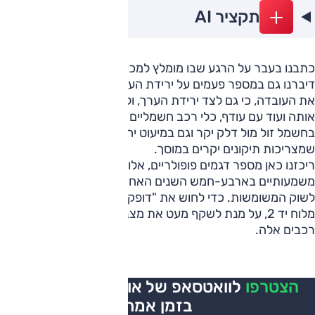
תקציר AI
כתבנו בעבר על הרגע שבו מומלץ למכור מכונית חשמלית.
דיברנו גם במספר פעמים על ירידת הערך החדה יותר והעלנו גם
את העובדה, כי גם לצד ירידת הערך, ולעיתים ברמה שמקזזת
אותה ועוד עם עודף, כלי רכב חשמליים חוסכים כסף רב גם
בחשמל זול מול דלק יקר וגם במיעוט יחסי של ביקורים ובעיות
שמצריכות תיקונים יקרים במוסך.
ריכזנו כאן מספר דגמים פופולריים, אלו שנמכרו כאן במספרים
משמעותיים בארבע-חמש השנים האחרונות וכעת מגיעים גם
לשוק המשומשות. כדי לחוש את "דופק" השוק, הוספנו גם מידע
מלוח יד 2, על מנת לשקף מעט את מצב היצע והסחירות של
רכבים אלה.
הצטרפו
לוואטסאפ של אוטו, כל העדכונים
בזמן אמת