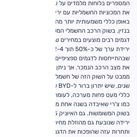
המספרים בלוחות מלמדים על שוק ער שמתמחר
את המכוניות החשמליות עם ירידת ערך שנראית
באופן כללי משמעותית יותר מהנעשה במכוניות
בנזין. בשוק הרכב החשמלי המשומש בישראל,
דגמים רבים מוצעים במחירים שלעיתים משקפים
ירידת ערך של כ-50% תוך 2-4 שנים. כמובן
שבהתייחסות לדגמים ספציפיים, יש לקחת בחשבון
את מצב הרכב הנמכר. אך ניתן לומר באופן כללי
ממבט על השוק הזה של חשמליות בנות עד 4
שנים, שיש יתרון ברור ל-BYD שמאבדת באופן
כללי מעט פחות מערכה, לעומת הדגמים האחרים
כמו צ'רי שאיבדה בשנה אחת מעל ל-30% מערכה
בשוק המשומשות. גם האיוניק 5 וטסלה מודל 3, חוו
ירידה שנובעת גם מהוזלת מחירי הדגמים החדשים
ותחרות עזה שהופכות את הדגמים הללו למציאות