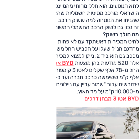
לתא הנוסעים, הוא חלק מהותי מהמיינסטרים. שוק הרכב
הישראלי מורכב מסיניות חשמליות שהאטו 3 הוא אחד הדגמים
שהניחו את הנוסחה למה ששוק הרכב החשמלי בישראל רוצה.
זה נכון גם לשוק הרכב החשמלי המשומש.
מה הולך בשוק?
להיט המכירות דאשתקד עם לא פחות מכ-
34 אלף מכוניות
מהדגם הנ"ל שעלו על הכביש החל משנת 2022 עד 2025
מככב גם הוא ביד 2, ניתן למצוא למכירה נכון לכתיבת שורות
אלה 520 מודעות בהן מוצעות
BYD אטו 3
למכירה במחירים של
החל מ-78 אלף שקלים לאטו 3 קומפורט מודל 2022 עם 123
אלף ק"מ ששימשה כרכב חברה ועד ל-145 אלף שקלים
שדורשים עבור "שמור עדיין עם ניילונים" מודל 2025 עם פחות
מ-10,000 ק"מ על מד האוץ.
BYD אטו 3 מבחן דרכים