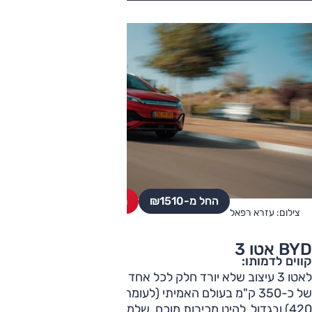
החל מ-₪
1510
מחפשים רכב יד שניה?
צילום: עזרא רפאל
BYD אטו 3
קווים לדמותו:
לאטו 3 עיצוב שלא יורד חלק לכל אחד בגרון, טווח נסיעה סביר
של כ-350 ק"מ בעולם האמיתי (לעומת נתון יצרן שמדבר על
420) ובגדול, להיט מכירות מוכח, שלמרות עיצוב קצת אוונגרדי