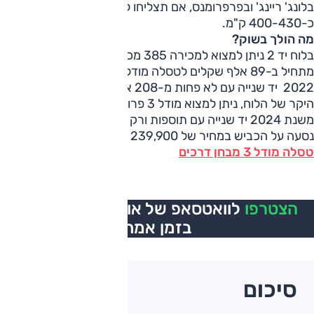
בלונג' ריינג' ובפרפרומנס, אם תצליחו לנהוג במתינות תקבלו
כ-400-430 ק"מ.
מה הולך בשוק?
בלוח יד 2 ניתן למצוא למכירה 385 מכוניות מהדגם הזה. המחיר
מתחיל ב-89 אלף שקלים לטסלה מודל 3 לונג ריינג' מודל
2022 יד שנייה עם לא פחות מ-208 אלף ק"מ על מד האוץ. בצד
היקר של הלוח, ניתן למצוא מודל 3 פרופרמנס עם 513 כ"ס
משנת 2024 יד שנייה עם תוספות ורק 3,000 ק"מ שהמכונית
נסעה על הכביש במחיר של 239,900 שקלים.
טסלה מודל 3 מבחן דרכים
הצטרפו
לוואטסאפ של אוטו, כל העדכונים
בזמן אמת
סיכום