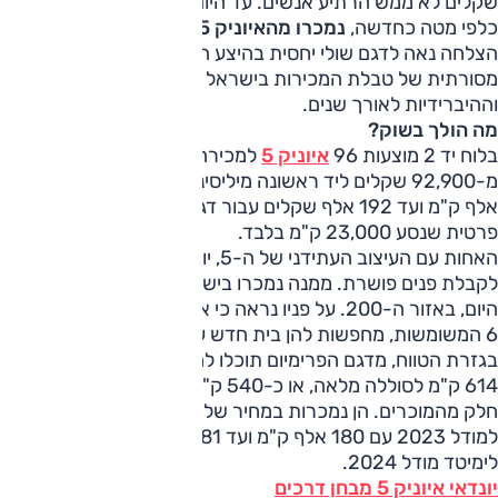
שקלים לא ממש הרתיע אנשים. עד היום, עוד לפני שמחירה עודכן
כלפי מטה כחדשה,
נמכרו מהאיוניק 5 מעל ל-6,300 מכוניות
,
הצלחה נאה לדגם שולי יחסית בהיצע הדגמים של יונדאי, מובילה
מסורתית של טבלת המכירות בישראל בתחום הבנזין
וההיברידיות לאורך שנים.
מה הולך בשוק?
בלוח יד 2 מוצעות 96
איוניק 5
למכירה במחיר של החל
מ-92,900 שקלים ליד ראשונה מיליסינג מודל 2023 עם 150
אלף ק"מ ועד 192 אלף שקלים עבור דגם Elite מודל 2024 מיד
פרטית שנסע 23,000 ק"מ בלבד.
האחות עם העיצוב העתידני של ה-5, יונדאי איוניק 6, זכתה
לקבלת פנים פושרת. ממנה נמכרו בישראל מאות בודדות עד
היום, באזור ה-200. על פניו נראה כי אחוז גדול יותר של האיוניק
6 המשומשות, מחפשות להן בית חדש עם 47 מודעות לדגם.
בגזרת הטווח, מדגם הפרימיום תוכלו לחלץ על פי היצרן טווח של
614 ק"מ לסוללה מלאה, או כ-540 ק"מ "אמיתיים" כפי שמעידים
חלק מהמוכרים. הן נמכרות במחיר של החל מ-115 אלף שקלים
למודל 2023 עם 180 אלף ק"מ ועד 181 אלף שקלים לגרסת
לימיטד מודל 2024.
יונדאי איוניק 5 מבחן דרכים