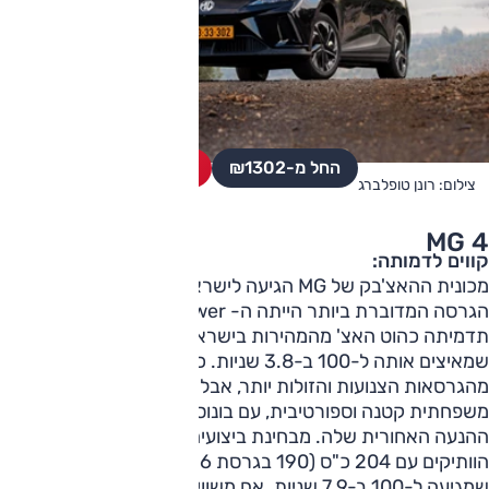
החל מ-₪
1302
מחפשים רכב יד שניה?
צילום: רונן טופלברג
4 MG
קווים לדמותה:
מכונית ההאצ'בק של MG הגיעה לישראל במספר גרסאות.
הגרסה המדוברת ביותר הייתה ה- MG4 X Power שחיזקה את
תדמיתה כהוט האצ' מהמהירות בישראל עם נתון של 435 כ"ס
שמאיצים אותה ל-100 ב-3.8 שניות. כמובן שבשוק נמכרו יותר
מהגרסאות הצנועות והזולות יותר, אבל עדיין, יש כאן מכונית
משפחתית קטנה וספורטיבית, עם בונוס של הנאה מנהיגה בשל
ההנעה האחורית שלה. מבחינת ביצועים, גם בדגמי הבסיס
הוותיקים עם 204 כ"ס (190 בגרסת 2026) מציעה מכונית
שמגיעה ל-100 ב-7.9 שניות. אם משווים לאטו 3 של BYD,