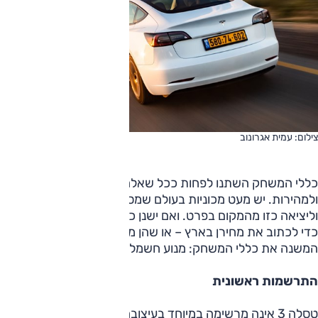
צילום: עמית אגרונוב
כללי המשחק השתנו לפחות ככל שאלה נוגעים לתאוצה
ולמהירות. יש מעט מכוניות בעולם שמסוגלות לתאוצה כזו בכלל
וליציאה כזו מהמקום בפרט. ואם ישנן כאלו, צריך שבע ספרות
כדי לכתוב את מחירן בארץ – או שהן מצוידות באותו נשק חדש
המשנה את כללי המשחק: מנוע חשמלי.
התרשמות ראשונית
טסלה 3 אינה מרשימה במיוחד בעיצובה החיצוני. היא נראית כמו