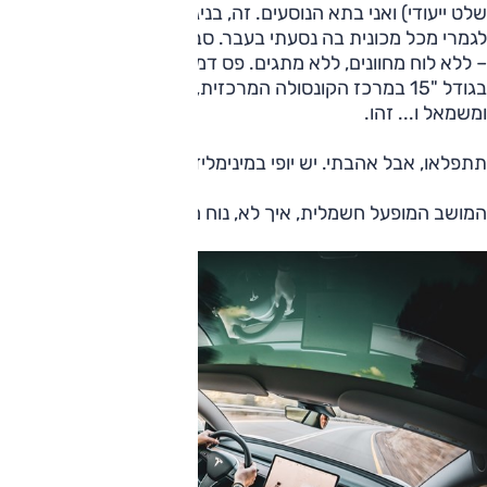
שלט ייעודי) ואני בתא הנוסעים. זה, בניגוד לעיצוב החיצוני, שונה
לגמרי מכל מכונית בה נסעתי בעבר. סביבת הנהג נקייה לחלוטין
– ללא לוח מחוונים, ללא מתגים. פס דמוי-עץ מלפנים, צג ענק
בגודל "15 במרכז הקונסולה המרכזית, ידיות בצדי ההגה מימין
ומשמאל ו... זהו.
תתפלאו, אבל אהבתי. יש יופי במינימליזם.
המושב המופעל חשמלית, איך לא, נוח מאוד.