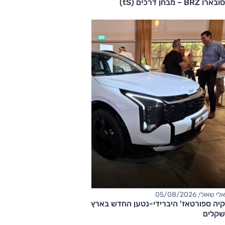
סובארו BRZ – מבחן דרכים (tS)
אלי שאולי, 05/08/2026
קיה ספורטאז' היברידי-נטען החדש בארץ – המחיר החל מ-220,000
שקלים