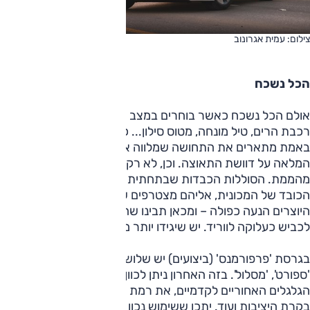
צילום: עמית אגרונוב
הכל נשכח
אולם הכל נשכח כאשר בוחרים במצב 'ספורט' ומתחילים לנוע.
רכבת הרים, טיל מונחה, מטוס סילון... כל הדימויים האלה לא
באמת מתארים את התחושה שמלווה את מה שקורה עם הלחיצה
המלאה על דוושת התאוצה. וכן, לא רק בקו ישר – גם ההתנהגות
מהממת. הסוללות הכבדות שבתחתית הרכב מורידות את מרכז
הכובד של המכונית, אליהם מצטרפים שני המנועים החשמליים
היוצרים הנעה כפולה – ומכאן תבינו שהמכונית הזו נדבקת
לכביש כעלוקה לווריד. יש שיגידו יותר מדי.
בגרסת 'פרפורמנס' (ביצועים) יש שלושה מצבי נהיגה: 'נוח',
'ספורט', 'מסלול'. בזה האחרון ניתן לכוון את יחסי העברת הכוח בין
הגלגלים האחוריים לקדמיים, את רמת המעורבות של מערכת
בקרת היציבות ועוד. יתכן ששימוש נכון ביכולות שליטה אלה