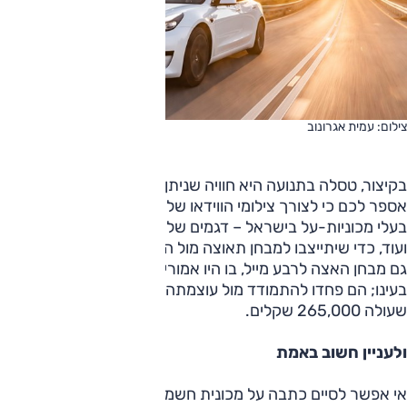
צילום: עמית אגרונוב
בקיצור, טסלה בתנועה היא חוויה שניתן לקבל רק במכונית-על.
אספר לכם כי לצורך צילומי הווידאו של טסלה 3 פנינו לעשרה
בעלי מכוניות-על בישראל – דגמים של פרארי, פורשה 911 GT3
ועוד, כדי שיתייצבו למבחן תאוצה מול הטסלה; כולם סירבו. הצענו
גם מבחן האצה לרבע מייל, בו היו אמורים לנצח, והסירוב נשאר
בעינו; הם פחדו להתמודד מול עוצמתה של טסלה 3 'פרפורמנס'
שעולה 265,000 שקלים.
ולעניין חשוב באמת
אי אפשר לסיים כתבה על מכונית חשמלית בלי להתייחס לטווח