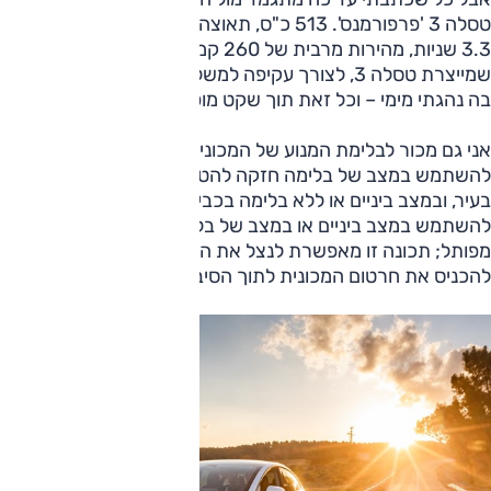
טסלה 3 'פרפורמנס'. 513 כ"ס, תאוצה מ-0 ל-100 קמ"ש תוך
3.3 שניות, מהירות מרבית של 260 קמ"ש. תאוצות הביניים
שמייצרת טסלה 3, לצורך עקיפה למשל, לא חוויתי בשום מכונית
בה נהגתי מימי – וכל זאת תוך שקט מופלא.
אני גם מכור לבלימת המנוע של המכוניות החשמליות. מקובל
להשתמש במצב של בלימה חזקה להטענה חוזרת של המצבר
בעיר, ובמצב ביניים או ללא בלימה בכביש מהיר. אני אוהב
להשתמש במצב ביניים או במצב של בלימה חזקה גם בכביש
מפותל; תכונה זו מאפשרת לנצל את הבלימה החריפה כדי
להכניס את חרטום המכונית לתוך הסיבוב. משכר.