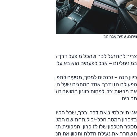
צילום: עמית אגרונוב
צריך להתרגל לכך שהכל מופעל דרך המסך. יש אמנם יופי
במינימליזם – אבל לפעמים הוא בא על חשבון נוחות התפעול.
כיוון הגה – נכנסים למסך, מגיעים לתפריט 'כיוון הגה', עושים את
הפעולה הזו דרך אחד המתגים שעל ההגה; באותה דרך מכוונים
את מראות צד. לפחות כוונון המושבים נעשה בדרך שאנחנו
מכירים.
אני חייב לסייג את דברי בכך, שכל הכיוונים שהזכרתי נשמרים
בזיכרון המסך הכל-יכול תחת שם המשתמש, ואפשר להוסיף את
מספר הטלפון שלו לזיכרון. המכונית תזהה את המשתמש,
תשחרר את נעילת הדלת ותכוון את המושב בהתאם למה שכבר