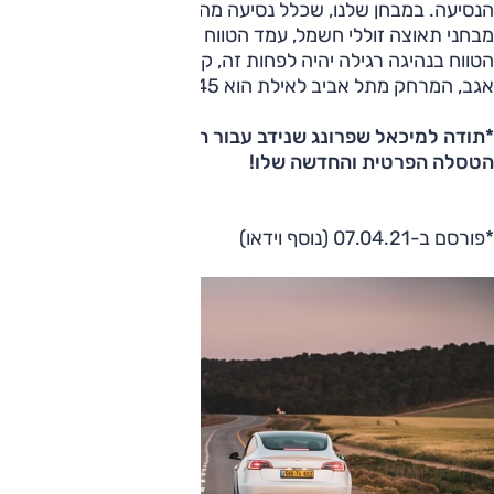
הנסיעה. במבחן שלנו, שכלל נסיעה מהירה במעלה נס הרים,
מבחני תאוצה זוללי חשמל, עמד הטווח על כ-400 ק"מ. כלומר,
הטווח בנהיגה רגילה יהיה לפחות זה, קרוב יותר ל-450 ק"מ.
אגב, המרחק מתל אביב לאילת הוא 345 ק"מ.
*תודה למיכאל שפרונג שנידב עבור המבחן את מכונית
הטסלה הפרטית והחדשה שלו!
*פורסם ב-07.04.21 (נוסף וידאו)