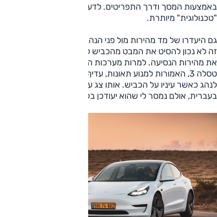
באמצעות המסך ודרך התפריטים. לדעתי, זו היסחפות
"טכנולוגית" מיותרת.
גם היעדרו של מד מהירות מול פני הנהג בולט באופן משמעותי;
זה לא נכון להסיט את המבט מהכביש לעבר המסך כדי לבדוק
את מהירות הנסיעה. למרות מערכות הבטיחות המתקדמות של
טסלה 3, האמורות למנוע תאונות, עדיף שמהירות הנסיעה תוצג
לנהג כאשר עיניו על הכביש. אותו צג עדיין אינו תומך כראוי
בעברית, אולם נמסר לי שהוא יעודכן בקרוב.