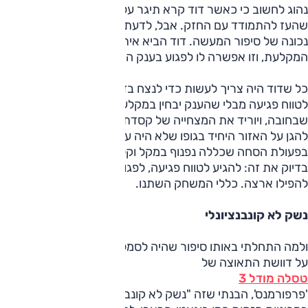
נהוג לחשוב כי כאשר דוד קרא תיגר על גוליית, היה זה החלש
שהעז להתמודד עם החזק. אבל, לדעתי לפחות, זו קריאה לא
נכונה של סיפור המעשה. דוד הביא איתו לזירה נשק חדש,
המקלעת, וזו אפשרה לו לפגוע בענק המגושם מרחוק.
כל שדוד היה צריך לעשות כדי לנצח בדו-קרב הזה, היה להגיע
לטווח פגיעה מבלי שהענק יבחין במקלעת, יבין את הסיכון
שבחובה, ויוריד את המצחייה של קסדת המתכת שאמורה הייתה
להגן על האזור היחיד בגופו שלא היה עטוי ברזל – המצח.
בפעולת הסחה שכללה נפנוף במקל וקללות, דוד הצליח לעשות
בדיוק את זה: להגיע לטווח פגיעה, לפגוע במצחו של הענק,
להפילו ארצה. כללי המשחק השתנו.
נשק לא קונבנציונלי
ולמה התחלתי באותו סיפור שהיה לסמל ולמשל? כאשר לחצתי
על דוושת התאוצה של
טסלה מודל 3
'פרפורמנס', הבנתי שזה "נשק לא קונבנציונלי". כבר נהגתי