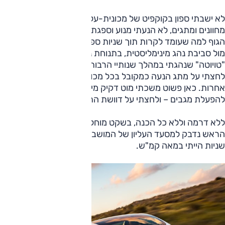
לא ישבתי ספון בקוקפיט של מכונית-על, כאשר מסביבי אין-סוף
מחוונים ומתגים, לא הנעתי מנוע וספגתי לגופי נהמה המכינה את
הגוף למה שעומד לקרות תוך שניות ספורות. בטסלה התיישבתי
מול סביבת נהג מינימליסטית, בתנוחת נהיגה הדומה לכל
"טויוטה" שנהגתי במהלך שנותיי הרבות ליד ההגה – אפילו לא
לחצתי על מתג הנעה כמקובל בכל מכונית, גם בחשמליות
אחרות. כאן פשוט משכתי מוט דקיק מימין להגה, כמו זה המשמש
להפעלת מגבים – ולחצתי על דוושת התאוצה עד קצה מהלכה.
ללא דרמה וללא כל הכנה, בשקט מוחלט, הבטן נשאבה אל הגב,
הראש נדבק למסעד העליון של המושב; תוך קצת יותר משלוש
שניות הייתי במאה קמ"ש.