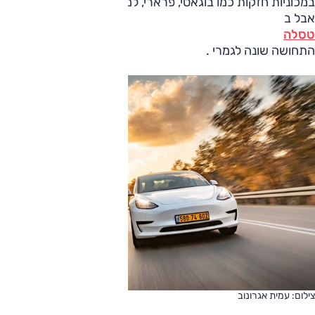
במכוניות חזקות כמו בוגאטי, פרארי, למבורגיני, 911 טורבו ועוד,
אבל ב
טסלה
התחושה שונה לגמרי .
צילום: עמית אגרונוב